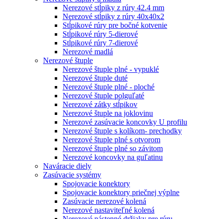
Nerezové stĺpiky z rúry 42.4 mm
Nerezové stĺpiky z rúry 40x40x2
Stĺpikové rúry pre bočné kotvenie
Stĺpikové rúry 5-dierové
Stĺpikové rúry 7-dierové
Nerezové madlá
Nerezové štuple
Nerezové štuple plné - vypuklé
Nerezové štuple duté
Nerezové štuple plné - ploché
Nerezové štuple polguľaté
Nerezové zátky stĺpikov
Nerezové štuple na joklovinu
Nerezové zasúvacie koncovky U profilu
Nerezové štuple s kolíkom- prechodky
Nerezové štuple plné s otvorom
Nerezové štuple plné so závitom
Nerezové koncovky na guľatinu
Naváracie diely
Zasúvacie systémy
Spojovacie konektory
Spojovacie konektory priečnej výplne
Zasúvacie nerezové kolená
Nerezové nastaviteľné kolená
Nerezové nástenné držiaky pre rúru