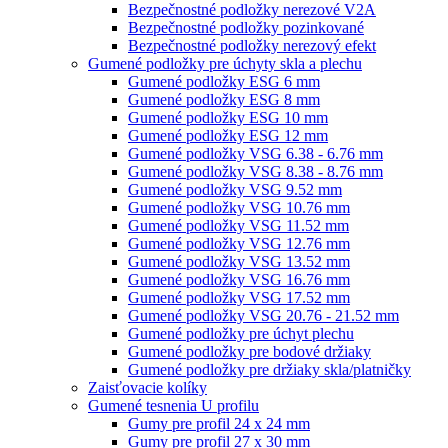
Bezpečnostné podložky nerezové V2A
Bezpečnostné podložky pozinkované
Bezpečnostné podložky nerezový efekt
Gumené podložky pre úchyty skla a plechu
Gumené podložky ESG 6 mm
Gumené podložky ESG 8 mm
Gumené podložky ESG 10 mm
Gumené podložky ESG 12 mm
Gumené podložky VSG 6.38 - 6.76 mm
Gumené podložky VSG 8.38 - 8.76 mm
Gumené podložky VSG 9.52 mm
Gumené podložky VSG 10.76 mm
Gumené podložky VSG 11.52 mm
Gumené podložky VSG 12.76 mm
Gumené podložky VSG 13.52 mm
Gumené podložky VSG 16.76 mm
Gumené podložky VSG 17.52 mm
Gumené podložky VSG 20.76 - 21.52 mm
Gumené podložky pre úchyt plechu
Gumené podložky pre bodové držiaky
Gumené podložky pre držiaky skla/platničky
Zaisťovacie kolíky
Gumené tesnenia U profilu
Gumy pre profil 24 x 24 mm
Gumy pre profil 27 x 30 mm