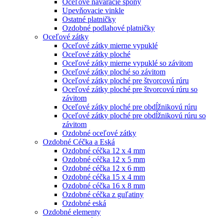
Oceľové naváracie spony
Upevňovacie vinkle
Ostatné platničky
Ozdobné podlahové platničky
Oceľové zátky
Oceľové zátky mierne vypuklé
Oceľové zátky ploché
Oceľové zátky mierne vypuklé so závitom
Oceľové zátky ploché so závitom
Oceľové zátky ploché pre štvorcovú rúru
Oceľové zátky ploché pre štvorcovú rúru so
závitom
Oceľové zátky ploché pre obdĺžnikovú rúru
Oceľové zátky ploché pre obdĺžnikovú rúru so
závitom
Ozdobné oceľové zátky
Ozdobné Céčka a Eská
Ozdobné céčka 12 x 4 mm
Ozdobné céčka 12 x 5 mm
Ozdobné céčka 12 x 6 mm
Ozdobné céčka 15 x 4 mm
Ozdobné céčka 16 x 8 mm
Ozdobné céčka z guľatiny
Ozdobné eská
Ozdobné elementy