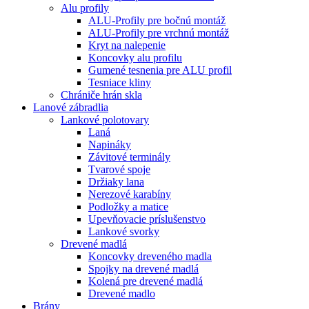
Alu profily
ALU-Profily pre bočnú montáž
ALU-Profily pre vrchnú montáž
Kryt na nalepenie
Koncovky alu profilu
Gumené tesnenia pre ALU profil
Tesniace kliny
Chrániče hrán skla
Lanové zábradlia
Lankové polotovary
Laná
Napináky
Závitové terminály
Tvarové spoje
Držiaky lana
Nerezové karabíny
Podložky a matice
Upevňovacie príslušenstvo
Lankové svorky
Drevené madlá
Koncovky dreveného madla
Spojky na drevené madlá
Kolená pre drevené madlá
Drevené madlo
Brány