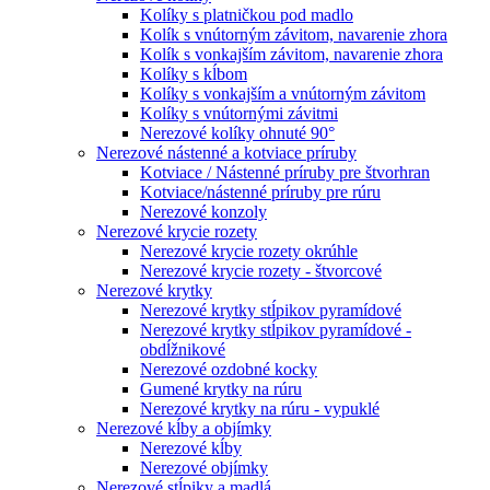
Kolíky s platničkou pod madlo
Kolík s vnútorným závitom, navarenie zhora
Kolík s vonkajším závitom, navarenie zhora
Kolíky s kĺbom
Kolíky s vonkajším a vnútorným závitom
Kolíky s vnútornými závitmi
Nerezové kolíky ohnuté 90°
Nerezové nástenné a kotviace príruby
Kotviace / Nástenné príruby pre štvorhran
Kotviace/nástenné príruby pre rúru
Nerezové konzoly
Nerezové krycie rozety
Nerezové krycie rozety okrúhle
Nerezové krycie rozety - štvorcové
Nerezové krytky
Nerezové krytky stĺpikov pyramídové
Nerezové krytky stĺpikov pyramídové -
obdĺžnikové
Nerezové ozdobné kocky
Gumené krytky na rúru
Nerezové krytky na rúru - vypuklé
Nerezové kĺby a objímky
Nerezové kĺby
Nerezové objímky
Nerezové stĺpiky a madlá