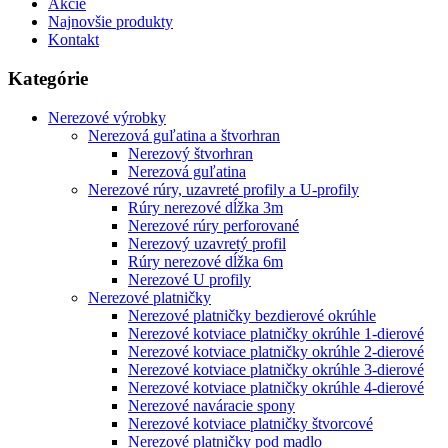
Akcie
Najnovšie produkty
Kontakt
Kategórie
Nerezové výrobky
Nerezová guľatina a štvorhran
Nerezový štvorhran
Nerezová guľatina
Nerezové rúry, uzavreté profily a U-profily
Rúry nerezové dĺžka 3m
Nerezové rúry perforované
Nerezový uzavretý profil
Rúry nerezové dĺžka 6m
Nerezové U profily
Nerezové platničky
Nerezové platničky bezdierové okrúhle
Nerezové kotviace platničky okrúhle 1-dierové
Nerezové kotviace platničky okrúhle 2-dierové
Nerezové kotviace platničky okrúhle 3-dierové
Nerezové kotviace platničky okrúhle 4-dierové
Nerezové naváracie spony
Nerezové kotviace platničky štvorcové
Nerezové platničky pod madlo