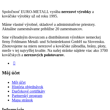
Spoločnosť EURO-METALL vyrába
nerezové výrobky
a
kováčske výrobky už od roku 1995.
Máme vlastné výrobné, skladové a administratívne priestory.
Aktuálne zamestnávame približne 20 zamestnancov.
Sme výhradným dovozcom a distribútorom výrobkov nemeckej
firmy Feldmann Metall- und Schmiedekunst GmbH na Slovensku.
Zhotovujeme na mieru nerezové a kováčske zábradlia, brány, ploty,
mreže v tej najvyššej kvalite. Na našej stránke nájdete viac ako 3700
kováčskych a
nerezových polotovarov
.
Môj účet
Môj účet
História objednávok
Darčekové certifikáty
Partnerský program
Mapa stránok
Informácie