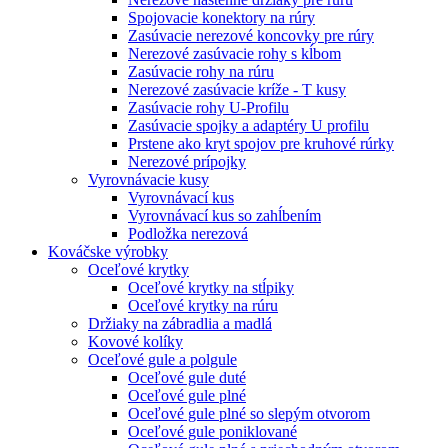
Spojovacie konektory na rúry
Zasúvacie nerezové koncovky pre rúry
Nerezové zasúvacie rohy s kĺbom
Zasúvacie rohy na rúru
Nerezové zasúvacie kríže - T kusy
Zasúvacie rohy U-Profilu
Zasúvacie spojky a adaptéry U profilu
Prstene ako kryt spojov pre kruhové rúrky
Nerezové prípojky
Vyrovnávacie kusy
Vyrovnávací kus
Vyrovnávací kus so zahĺbením
Podložka nerezová
Kováčske výrobky
Oceľové krytky
Oceľové krytky na stĺpiky
Oceľové krytky na rúru
Držiaky na zábradlia a madlá
Kovové kolíky
Oceľové gule a polgule
Oceľové gule duté
Oceľové gule plné
Oceľové gule plné so slepým otvorom
Oceľové gule poniklované