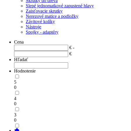
Skrutky do dreva
Slepé jednomatkové zapustené hlavy
Zaisťovacie skrutky
Nerezové matice a podložky
Závitové kolíky
Nástroje
Spojky - adaptéry
Cena
€ -
€
Hľadať
Hodnotenie
5
0
4
0
3
0