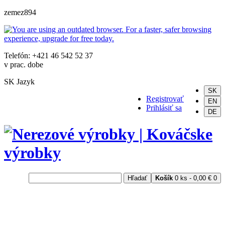
zemez894
Telefón: +421 46 542 52 37
v prac. dobe
SK
Jazyk
SK
Registrovať
EN
Prihlásiť sa
DE
Hľadať
Košík
0 ks - 0,00 €
0