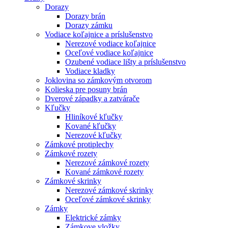
Dorazy
Dorazy brán
Dorazy zámku
Vodiace koľajnice a príslušenstvo
Nerezové vodiace koľajnice
Oceľové vodiace koľajnice
Ozubené vodiace lišty a príslušenstvo
Vodiace kladky
Joklovina so zámkovým otvorom
Kolieska pre posuny brán
Dverové západky a zatvárače
Kľučky
Hliníkové kľučky
Kované kľučky
Nerezové kľučky
Zámkové protiplechy
Zámkové rozety
Nerezové zámkové rozety
Kované zámkové rozety
Zámkové skrinky
Nerezové zámkové skrinky
Oceľové zámkové skrinky
Zámky
Elektrické zámky
Zámkove vložky