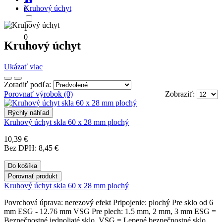
2
Kruhový úchyt
0
1
0
Kruhový úchyt
Ukázať viac
Zoradiť podľa:
Porovnať výrobok (0)
Zobraziť:
Rýchly náhľad
Kruhový úchyt skla 60 x 28 mm plochý
10,39 €
Bez DPH: 8,45 €
Do košíka
Porovnať produkt
Kruhový úchyt skla 60 x 28 mm plochý
Povrchová úprava: nerezový efekt Pripojenie: plochý Pre sklo od 6
mm ESG - 12.76 mm VSG Pre plech: 1.5 mm, 2 mm, 3 mm ESG =
Bezpečnostné jednoliaté sklo VSG = Lepené bezpečnostné sklo