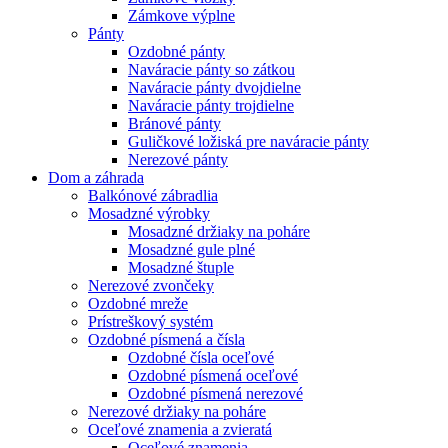
Zámkove výplne
Pánty
Ozdobné pánty
Naváracie pánty so zátkou
Naváracie pánty dvojdielne
Naváracie pánty trojdielne
Bránové pánty
Guličkové ložiská pre naváracie pánty
Nerezové pánty
Dom a záhrada
Balkónové zábradlia
Mosadzné výrobky
Mosadzné držiaky na poháre
Mosadzné gule plné
Mosadzné štuple
Nerezové zvončeky
Ozdobné mreže
Prístreškový systém
Ozdobné písmená a čísla
Ozdobné čísla oceľové
Ozdobné písmená oceľové
Ozdobné písmená nerezové
Nerezové držiaky na poháre
Oceľové znamenia a zvieratá
Oceľové znamenia