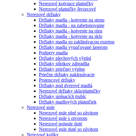
Nerezové kotviace platničky
Nerezové platničky štvorcové
Nerezové držiaky
Držiaky madla - kotvenie na stenu
Držiaky madla - na zabetonovanie
Držiaky madla - kotvenie na rúru
Držiaky madla - kotvenie na sklo
Držiaky madla so zaklipávacou rozetou
Držiaky madla vypaľované laserom
Podpery madla
Držiaky plechových výplní
Držiaky stĺpikov zábradlia
Držiaky priečnej výplne
Priečne držiaky naklepávacie
Prstencové držiaky
Držiaky pod dverové madlá
Nerezové držiaky skla/platničky
Držiaky upínacích trubíc
Držiaky madlových platničiek
Nerezové gule
Nerezové gule plné so závitom
Nerezové gule s otvorom
Nerezové polgule duté
Nerezové gule duté so závitom
Nerezové kolíky