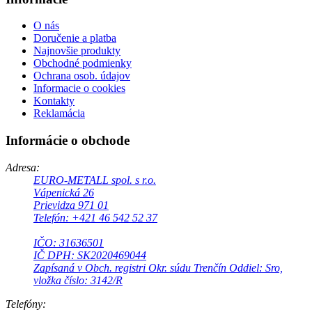
O nás
Doručenie a platba
Najnovšie produkty
Obchodné podmienky
Ochrana osob. údajov
Informacie o cookies
Kontakty
Reklamácia
Informácie o obchode
Adresa:
EURO-METALL spol. s r.o.
Vápenická 26
Prievidza 971 01
Telefón: +421 46 542 52 37
IČO: 31636501
IČ DPH: SK2020469044
Zapísaná v Obch. registri Okr. súdu Trenčín Oddiel: Sro,
vložka číslo: 3142/R
Telefóny: