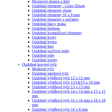
Hroznové strapce a listy
Ozdobné elementy - Gries Dizajn
Ozdobné elementy rôzne
Ozdobné elementy 16 x 8 mm
Ozdobné elementy z guľatiny
Ozdobné hlavy draka
Ozdobné hrebene
Ozdobné kvetináčové elementy
Ozdobné kvety
Ozdobné kytice
Ozdobné listy
Ozdobné oceľové nohy
Ozdobné rohy
Ozdobné rozety
Ozdobné kovové tyče
Moderné tyče
Ozdobné mrežové tyče
Ozdobné výplňové tyče 12 x 12 mm
Ozdobné výplňové tyče 13/14/15 x 10 mm
Ozdobné výplňové tyče 13 x 13 mm
Ozdobné výplňové tyče 14 x 14 mm a 15 x 15
mm
Ozdobné výplňové tyče 16 x 16 mm a 18 x 18
mm
Ozdobné výplňové tyče 16 x 8 mm