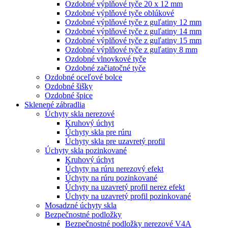
Ozdobné výplňové tyče 20 x 12 mm
Ozdobné výplňové tyče oblúkové
Ozdobné výplňové tyče z guľatiny 12 mm
Ozdobné výplňové tyče z guľatiny 14 mm
Ozdobné výplňové tyče z guľatiny 15 mm
Ozdobné výplňové tyče z guľatiny 8 mm
Ozdobné vlnovkové tyče
Ozdobné začiatočné tyče
Ozdobné oceľové bolce
Ozdobné šišky
Ozdobné špice
Sklenené zábradlia
Úchyty skla nerezové
Kruhový úchyt
Úchyty skla pre rúru
Úchyty skla pre uzavretý profil
Úchyty skla pozinkované
Kruhový úchyt
Úchyty na rúru nerezový efekt
Úchyty na rúru pozinkované
Úchyty na uzavretý profil nerez efekt
Úchyty na uzavretý profil pozinkované
Mosadzné úchyty skla
Bezpečnostné podložky
Bezpečnostné podložky nerezové V4A