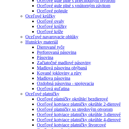
Oceľové gule plné s priechodným otvorom
Oceľové gule plné s vnútorným závitom
Oceľové polgule
Oceľové krúžky
Oceľové ovaly
Oceľové krúžky
Oceľové kríže
Oceľové navarovacie oblúky
Hutnícky materiál
Dierované tyče
Perforovaná pásovina
Pásovina
Začiatočné madlové pásoviny
Madlová pásovina ohýbaná
Kované jokloviny a rúry
Madlova pásovina
Ozdobná pásovina - spojovacia
Oceľová guľatina
Oceľové platničky
Oceľové platničky okrúhle/ bezdierové
Oceľové kotviace platničky okrúhle 2-dierové
Oceľové platničky so stredovým otvorom
Oceľové kotviace platničky okrúhle 3-dierové
Oceľové kotviace platničky okrúhle 4-dierové
Oceľové kotviace platničky štvorcové