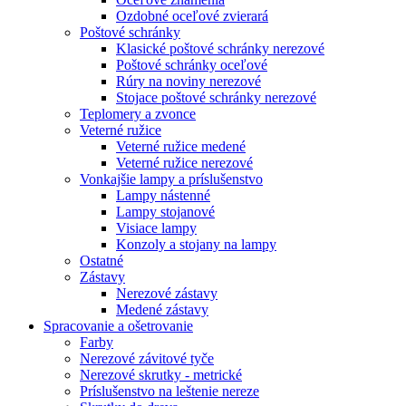
Ozdobné oceľové zvierará
Poštové schránky
Klasické poštové schránky nerezové
Poštové schránky oceľové
Rúry na noviny nerezové
Stojace poštové schránky nerezové
Teplomery a zvonce
Veterné ružice
Veterné ružice medené
Veterné ružice nerezové
Vonkajšie lampy a príslušenstvo
Lampy nástenné
Lampy stojanové
Visiace lampy
Konzoly a stojany na lampy
Ostatné
Zástavy
Nerezové zástavy
Medené zástavy
Spracovanie a ošetrovanie
Farby
Nerezové závitové tyče
Nerezové skrutky - metrické
Príslušenstvo na leštenie nereze