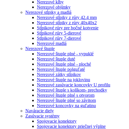
Nerezové kĺby
Nerezové objímky
Nerezové stĺpiky a madlá
Nerezové stĺpiky z rúry 42.4 mm
Nerezové stĺpiky z rúry 40x40x2
Stĺpikové rúry pre bočné kotvenie
Stĺpikové rúry 5-dierové
Stĺpikové rúry 7-dierové
Nerezové madlá
Nerezové štuple
Nerezové štuple plné - vypuklé
Nerezové štuple duté
Nerezové štuple plné - ploché
Nerezové štuple polguľaté
Nerezové zátky stĺpikov
Nerezové štuple na joklovinu
Nerezové zasúvacie koncovky U profilu
Nerezové štuple s kolíkom- prechodky
Nerezové štuple plné s otvorom
Nerezové štuple plné so závitom
Nerezové koncovky na guľatinu
Naváracie diely
Zasúvacie systémy
Spojovacie konektory
Spojovacie konektory priečnej výplne