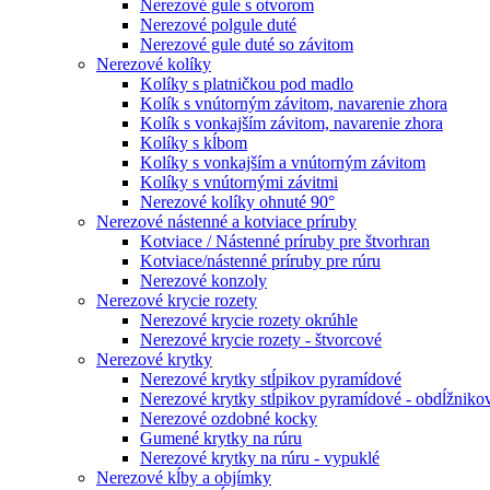
Nerezové gule s otvorom
Nerezové polgule duté
Nerezové gule duté so závitom
Nerezové kolíky
Kolíky s platničkou pod madlo
Kolík s vnútorným závitom, navarenie zhora
Kolík s vonkajším závitom, navarenie zhora
Kolíky s kĺbom
Kolíky s vonkajším a vnútorným závitom
Kolíky s vnútornými závitmi
Nerezové kolíky ohnuté 90°
Nerezové nástenné a kotviace príruby
Kotviace / Nástenné príruby pre štvorhran
Kotviace/nástenné príruby pre rúru
Nerezové konzoly
Nerezové krycie rozety
Nerezové krycie rozety okrúhle
Nerezové krycie rozety - štvorcové
Nerezové krytky
Nerezové krytky stĺpikov pyramídové
Nerezové krytky stĺpikov pyramídové - obdĺžniko
Nerezové ozdobné kocky
Gumené krytky na rúru
Nerezové krytky na rúru - vypuklé
Nerezové kĺby a objímky