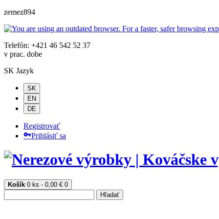
zemez894
Telefón: +421 46 542 52 37
v prac. dobe
SK
Jazyk
SK
EN
DE
Registrovať
Prihlásiť sa
Košík
0 ks - 0,00 €
0
Hľadať