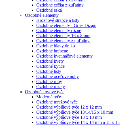
Ozdobné céčka z guľatiny
Ozdobné eská
Ozdobné elementy
Hroznové strapce a listy
Ozdobné elementy - Gries Dizajn
Ozdobné elementy rôzne
Ozdobné elementy 16 x 8 mm
Ozdobné elementy z guľatiny
Ozdobné hlavy draka
Ozdobné hrebene
Ozdobné kvetináčové elementy
Ozdobné kvety
Ozdobné kytice
Ozdobné listy
Ozdobné oceľové nohy
Ozdobné rohy
Ozdobné rozety
Ozdobné kovové tyče
Moderné tyče
Ozdobné mrežové tyče
Ozdobné výplňové tyče 12 x 12 mm
Ozdobné výplňové tyče 13/14/15 x 10 mm
Ozdobné výplňové tyče 13 x 13 mm
Ozdobné výplňové tyče 14 x 14 mm a 15 x 15