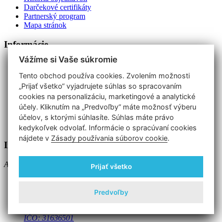
Darčekové certifikáty
Partnerský program
Mapa stránok
Informácie
Vážíme si Vaše súkromie
O nás
Doručenie a platba
Tento obchod používa cookies. Zvolením možnosti
Najnovšie produkty
„Prijať všetko“ vyjadrujete súhlas so spracovaním
Obchodné podmienky
cookies na personalizáciu, marketingové a analytické
Ochrana osob. údajov
účely. Kliknutím na „Predvoľby“ máte možnosť výberu
Informacie o cookies
Kontakty
účelov, s ktorými súhlasíte. Súhlas máte právo
Reklamácia
kedykoľvek odvolať. Informácie o spracúvaní cookies
nájdete v
Zásady používania súborov cookie
.
Informácie o obchode
Adresa:
Prijať všetko
EURO-METALL spol. s r.o.
Vápenická 26
Prievidza 971 01
Predvoľby
Telefón: +421 46 542 52 37
IČO: 31636501