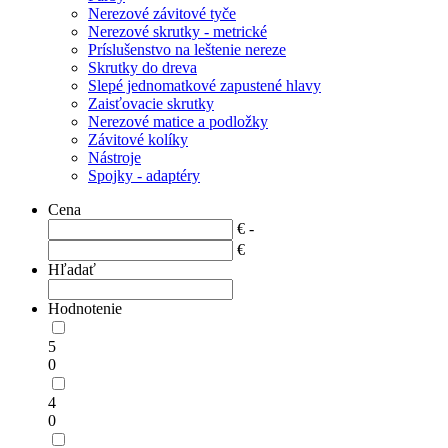
Nerezové závitové tyče
Nerezové skrutky - metrické
Príslušenstvo na leštenie nereze
Skrutky do dreva
Slepé jednomatkové zapustené hlavy
Zaisťovacie skrutky
Nerezové matice a podložky
Závitové kolíky
Nástroje
Spojky - adaptéry
Cena
€ -
€
Hľadať
Hodnotenie
5
0
4
0