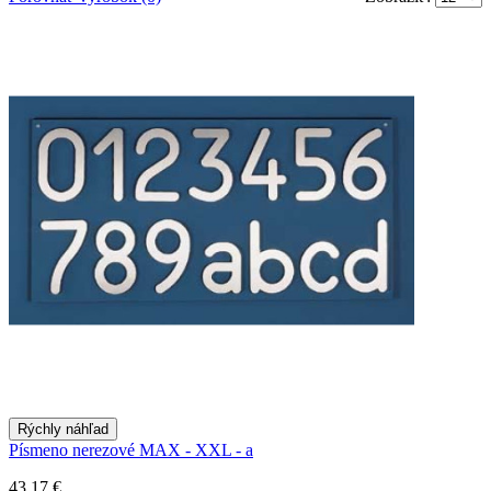
Rýchly náhľad
Písmeno nerezové MAX - XXL - a
43,17 €