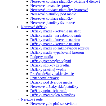
Nerezové kotviace platničky okrúhle 4-dierové
Nerezové naváracie spony
Nerezové kotviace platničky štvorcové
Nerezové platničky pod madlo
Nerezové kotviace platničky
Nerezové platničky štvorcové
Nerezové držiaky
Držiaky madla - kotvenie na stenu
Držiaky madla - na zabetonovanie
Držiaky madla - kotvenie na rúru
Držiaky madla - kotvenie na sklo
Držiaky madla so zaklipávacou rozetou
Držiaky madla vypaľované laserom
Podpery madla
Držiaky plechových výplní
Držiaky stĺpikov zábradlia
Držiaky priečnej výplne
Priečne držiaky naklepávacie
Prstencové držiaky
Držiaky pod dverové madlá
Nerezové držiaky skla/platničky
Držiaky upínacích trubíc
Držiaky madlových platničiek
Nerezové gule
Nerezové gule plné so závitom