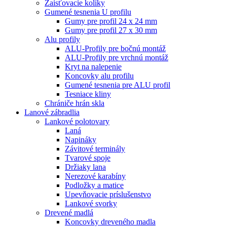
Zaisťovacie kolíky
Gumené tesnenia U profilu
Gumy pre profil 24 x 24 mm
Gumy pre profil 27 x 30 mm
Alu profily
ALU-Profily pre bočnú montáž
ALU-Profily pre vrchnú montáž
Kryt na nalepenie
Koncovky alu profilu
Gumené tesnenia pre ALU profil
Tesniace kliny
Chrániče hrán skla
Lanové zábradlia
Lankové polotovary
Laná
Napináky
Závitové terminály
Tvarové spoje
Držiaky lana
Nerezové karabíny
Podložky a matice
Upevňovacie príslušenstvo
Lankové svorky
Drevené madlá
Koncovky dreveného madla