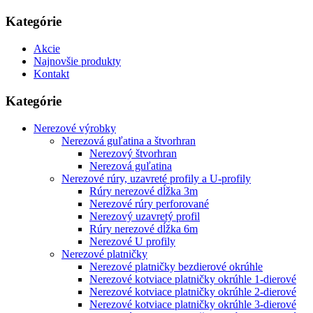
Kategórie
Akcie
Najnovšie produkty
Kontakt
Kategórie
Nerezové výrobky
Nerezová guľatina a štvorhran
Nerezový štvorhran
Nerezová guľatina
Nerezové rúry, uzavreté profily a U-profily
Rúry nerezové dĺžka 3m
Nerezové rúry perforované
Nerezový uzavretý profil
Rúry nerezové dĺžka 6m
Nerezové U profily
Nerezové platničky
Nerezové platničky bezdierové okrúhle
Nerezové kotviace platničky okrúhle 1-dierové
Nerezové kotviace platničky okrúhle 2-dierové
Nerezové kotviace platničky okrúhle 3-dierové