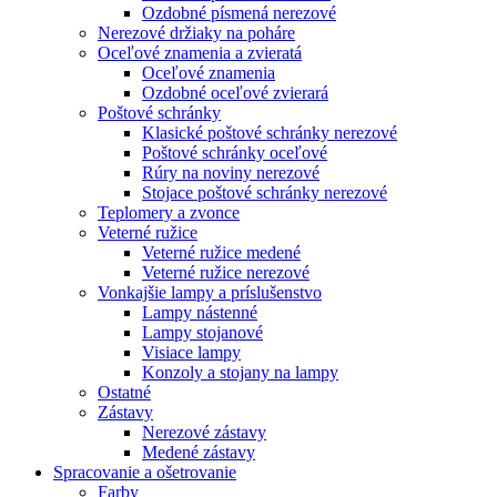
Ozdobné písmená nerezové
Nerezové držiaky na poháre
Oceľové znamenia a zvieratá
Oceľové znamenia
Ozdobné oceľové zvierará
Poštové schránky
Klasické poštové schránky nerezové
Poštové schránky oceľové
Rúry na noviny nerezové
Stojace poštové schránky nerezové
Teplomery a zvonce
Veterné ružice
Veterné ružice medené
Veterné ružice nerezové
Vonkajšie lampy a príslušenstvo
Lampy nástenné
Lampy stojanové
Visiace lampy
Konzoly a stojany na lampy
Ostatné
Zástavy
Nerezové zástavy
Medené zástavy
Spracovanie a ošetrovanie
Farby