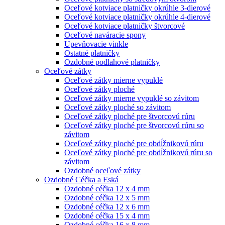
Oceľové kotviace platničky okrúhle 3-dierové
Oceľové kotviace platničky okrúhle 4-dierové
Oceľové kotviace platničky štvorcové
Oceľové naváracie spony
Upevňovacie vinkle
Ostatné platničky
Ozdobné podlahové platničky
Oceľové zátky
Oceľové zátky mierne vypuklé
Oceľové zátky ploché
Oceľové zátky mierne vypuklé so závitom
Oceľové zátky ploché so závitom
Oceľové zátky ploché pre štvorcovú rúru
Oceľové zátky ploché pre štvorcovú rúru so
závitom
Oceľové zátky ploché pre obdĺžnikovú rúru
Oceľové zátky ploché pre obdĺžnikovú rúru so
závitom
Ozdobné oceľové zátky
Ozdobné Céčka a Eská
Ozdobné céčka 12 x 4 mm
Ozdobné céčka 12 x 5 mm
Ozdobné céčka 12 x 6 mm
Ozdobné céčka 15 x 4 mm
Ozdobné céčka 16 x 8 mm