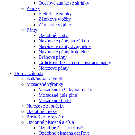
Oceľové zámkové skrinky
Zámky
Elektrické zámky
Zámkove vložky
Zámkove výplne
Pánty
Ozdobné pánty
Naváracie pánty so zátkou
Naváracie pánty dvojdielne
Naváracie pánty trojdielne
Bránové pánty
Guličkové ložiská pre naváracie pánty
Nerezové pánty
Dom a záhrada
Balkónové zábradlia
Mosadzné výrobky
Mosadzné držiaky na poháre
Mosadzné gule plné
Mosadzné štuple
Nerezové zvončeky
Ozdobné mreže
Prístreškový systém
Ozdobné písmená a čísla
Ozdobné čísla oceľové
Ozdobné písmená oceľové