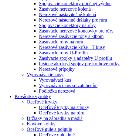
Spojovacie konektory priečnej výplne
Zasúvacie nerezové kolená
Nerezové nastaviteľné kolená
Nerezové nástenné držiaky pre rúru
Spojovacie konektory na rúry
Zasúvacie nerezové koncovky pre rúry
Nerezové zasúvacie rohy s kĺbom
Zasúvacie rohy na rúru
Nerezové zasúvacie kríže - T kusy
Zasúvacie rohy U-Profilu
Zasúvacie spojky a adaptéry U profilu
Prstene ako kryt spojov pre kruhové rúrky
Nerezové prípojky
Vyrovnávacie kusy
Vyrovnávací kus
Vyrovnávací kus so zahĺbením
Podložka nerezová
Kováčske výrobky
Oceľové krytky
Oceľové krytky na stĺpiky
Oceľové krytky na rúru
Držiaky na zábradlia a madlá
Kovové kolíky
Oceľové gule a polgule
Oceľové gule duté