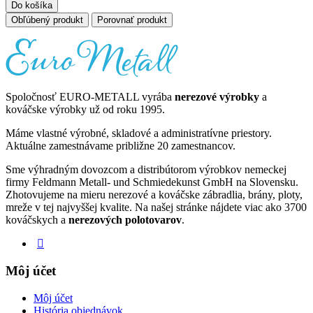
Do košíka
Obľúbený produkt
Porovnať produkt
Spoločnosť EURO-METALL vyrába
nerezové výrobky
a
kováčske výrobky už od roku 1995.
Máme vlastné výrobné, skladové a administratívne priestory.
Aktuálne zamestnávame približne 20 zamestnancov.
Sme výhradným dovozcom a distribútorom výrobkov nemeckej
firmy Feldmann Metall- und Schmiedekunst GmbH na Slovensku.
Zhotovujeme na mieru nerezové a kováčske zábradlia, brány, ploty,
mreže v tej najvyššej kvalite. Na našej stránke nájdete viac ako 3700
kováčskych a
nerezových polotovarov
.
Môj účet
Môj účet
História objednávok