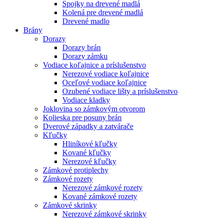
Spojky na drevené madlá
Kolená pre drevené madlá
Drevené madlo
Brány
Dorazy
Dorazy brán
Dorazy zámku
Vodiace koľajnice a príslušenstvo
Nerezové vodiace koľajnice
Oceľové vodiace koľajnice
Ozubené vodiace lišty a príslušenstvo
Vodiace kladky
Joklovina so zámkovým otvorom
Kolieska pre posuny brán
Dverové západky a zatvárače
Kľučky
Hliníkové kľučky
Kované kľučky
Nerezové kľučky
Zámkové protiplechy
Zámkové rozety
Nerezové zámkové rozety
Kované zámkové rozety
Zámkové skrinky
Nerezové zámkové skrinky