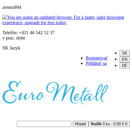
zemez894
Telefón: +421 46 542 52 37
v prac. dobe
SK
Jazyk
SK
Registrovať
EN
Prihlásiť sa
DE
Hľadať
Košík
0 ks - 0,00 €
0