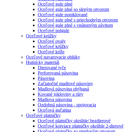
Oceľové gule plné
Oceľové gule plné so slepým otvorom
Oceľové gule poniklované
Oceľové gule plné s priechodným otvorom
Oceľové gule plné s vnútorným závitom
Oceľové polgule
Oceľové krúžky
Oceľové ovaly
Oceľové krúžky
Oceľové kríže
Oceľové navarovacie oblúky
Hutnícky materiál
Dierované tyče
Perforovaná pásovina
Pásovina
Začiatočné madlové pásoviny
Madlová pásovina ohýbaná
Kované jokloviny a rúry
Madlova pásovina
Ozdobná pásovina - spojovacia
Oceľová guľatina
Oceľové platničky
Oceľové platničky okrúhle/ bezdierové
Oceľové kotviace platničky okrúhle 2-dierové
Oceľové platničky so stredovým otvorom