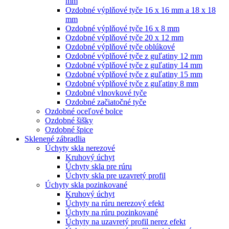
mm
Ozdobné výplňové tyče 16 x 16 mm a 18 x 18
mm
Ozdobné výplňové tyče 16 x 8 mm
Ozdobné výplňové tyče 20 x 12 mm
Ozdobné výplňové tyče oblúkové
Ozdobné výplňové tyče z guľatiny 12 mm
Ozdobné výplňové tyče z guľatiny 14 mm
Ozdobné výplňové tyče z guľatiny 15 mm
Ozdobné výplňové tyče z guľatiny 8 mm
Ozdobné vlnovkové tyče
Ozdobné začiatočné tyče
Ozdobné oceľové bolce
Ozdobné šišky
Ozdobné špice
Sklenené zábradlia
Úchyty skla nerezové
Kruhový úchyt
Úchyty skla pre rúru
Úchyty skla pre uzavretý profil
Úchyty skla pozinkované
Kruhový úchyt
Úchyty na rúru nerezový efekt
Úchyty na rúru pozinkované
Úchyty na uzavretý profil nerez efekt