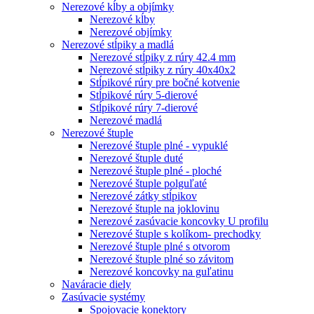
Nerezové kĺby a objímky
Nerezové kĺby
Nerezové objímky
Nerezové stĺpiky a madlá
Nerezové stĺpiky z rúry 42.4 mm
Nerezové stĺpiky z rúry 40x40x2
Stĺpikové rúry pre bočné kotvenie
Stĺpikové rúry 5-dierové
Stĺpikové rúry 7-dierové
Nerezové madlá
Nerezové štuple
Nerezové štuple plné - vypuklé
Nerezové štuple duté
Nerezové štuple plné - ploché
Nerezové štuple polguľaté
Nerezové zátky stĺpikov
Nerezové štuple na joklovinu
Nerezové zasúvacie koncovky U profilu
Nerezové štuple s kolíkom- prechodky
Nerezové štuple plné s otvorom
Nerezové štuple plné so závitom
Nerezové koncovky na guľatinu
Naváracie diely
Zasúvacie systémy
Spojovacie konektory