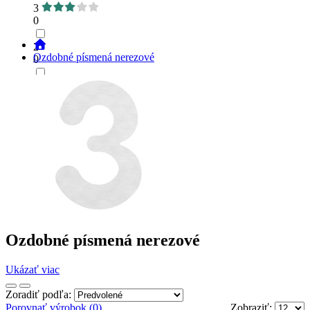
3
0
2
Ozdobné písmená nerezové
0
1
0
Ozdobné písmená nerezové
Ukázať viac
Zoradiť podľa:
Porovnať výrobok (0)
Zobraziť: