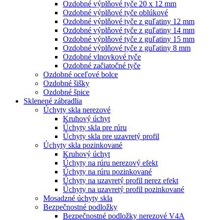
Ozdobné výplňové tyče 20 x 12 mm
Ozdobné výplňové tyče oblúkové
Ozdobné výplňové tyče z guľatiny 12 mm
Ozdobné výplňové tyče z guľatiny 14 mm
Ozdobné výplňové tyče z guľatiny 15 mm
Ozdobné výplňové tyče z guľatiny 8 mm
Ozdobné vlnovkové tyče
Ozdobné začiatočné tyče
Ozdobné oceľové bolce
Ozdobné šišky
Ozdobné špice
Sklenené zábradlia
Úchyty skla nerezové
Kruhový úchyt
Úchyty skla pre rúru
Úchyty skla pre uzavretý profil
Úchyty skla pozinkované
Kruhový úchyt
Úchyty na rúru nerezový efekt
Úchyty na rúru pozinkované
Úchyty na uzavretý profil nerez efekt
Úchyty na uzavretý profil pozinkované
Mosadzné úchyty skla
Bezpečnostné podložky
Bezpečnostné podložky nerezové V4A