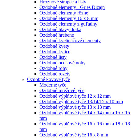
Hroznové strapce a listy
Ozdobné elementy - Gries Dizajn
Ozdobné elementy rôzne
Ozdobné elementy 16 x 8 mm
Ozdobné elementy z guľatiny
Ozdobné hlavy draka
Ozdobné hrebene
Ozdobné kvetináčové elementy
Ozdobné kvety
Ozdobné kytice
Ozdobné listy
Ozdobné oceľové nohy
Ozdobné rohy
Ozdobné rozety
Ozdobné kovové tyče
Moderné tyče
Ozdobné mrežové tyče
Ozdobné výplňové tyče 12 x 12 mm
Ozdobné výplňové tyče 13/14/15 x 10 mm
Ozdobné výplňové tyče 13 x 13 mm
Ozdobné výplňové tyče 14 x 14 mm a 15 x 15
mm
Ozdobné výplňové tyče 16 x 16 mm a 18 x 18
mm
Ozdobné výplňové tyče 16 x 8 mm