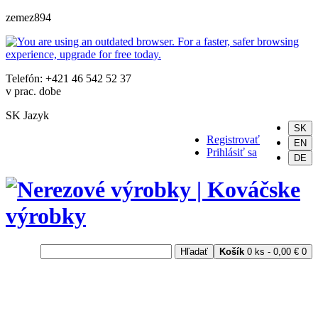
zemez894
Telefón: +421 46 542 52 37
v prac. dobe
SK
Jazyk
SK
Registrovať
EN
Prihlásiť sa
DE
Hľadať
Košík
0 ks - 0,00 €
0