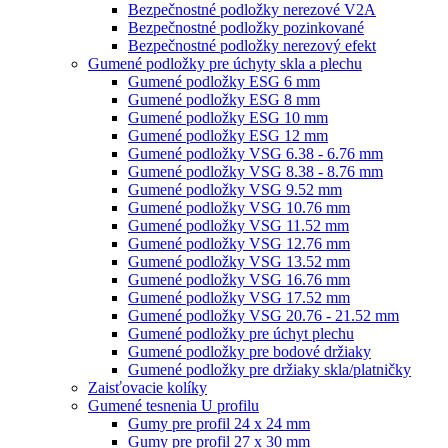
Bezpečnostné podložky nerezové V2A
Bezpečnostné podložky pozinkované
Bezpečnostné podložky nerezový efekt
Gumené podložky pre úchyty skla a plechu
Gumené podložky ESG 6 mm
Gumené podložky ESG 8 mm
Gumené podložky ESG 10 mm
Gumené podložky ESG 12 mm
Gumené podložky VSG 6.38 - 6.76 mm
Gumené podložky VSG 8.38 - 8.76 mm
Gumené podložky VSG 9.52 mm
Gumené podložky VSG 10.76 mm
Gumené podložky VSG 11.52 mm
Gumené podložky VSG 12.76 mm
Gumené podložky VSG 13.52 mm
Gumené podložky VSG 16.76 mm
Gumené podložky VSG 17.52 mm
Gumené podložky VSG 20.76 - 21.52 mm
Gumené podložky pre úchyt plechu
Gumené podložky pre bodové držiaky
Gumené podložky pre držiaky skla/platničky
Zaisťovacie kolíky
Gumené tesnenia U profilu
Gumy pre profil 24 x 24 mm
Gumy pre profil 27 x 30 mm