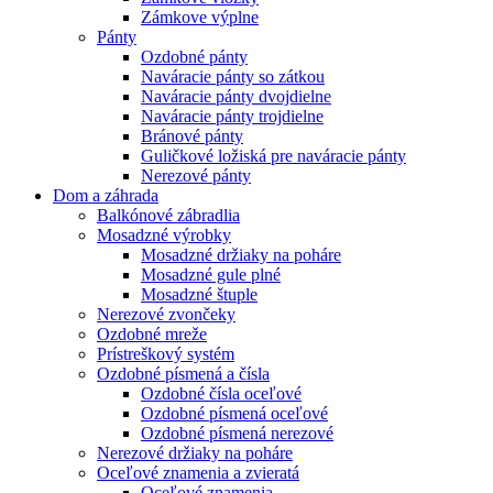
Zámkove výplne
Pánty
Ozdobné pánty
Naváracie pánty so zátkou
Naváracie pánty dvojdielne
Naváracie pánty trojdielne
Bránové pánty
Guličkové ložiská pre naváracie pánty
Nerezové pánty
Dom a záhrada
Balkónové zábradlia
Mosadzné výrobky
Mosadzné držiaky na poháre
Mosadzné gule plné
Mosadzné štuple
Nerezové zvončeky
Ozdobné mreže
Prístreškový systém
Ozdobné písmená a čísla
Ozdobné čísla oceľové
Ozdobné písmená oceľové
Ozdobné písmená nerezové
Nerezové držiaky na poháre
Oceľové znamenia a zvieratá
Oceľové znamenia