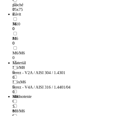
ploché
75x75
0
0
Závit
76
M10
0
0
81
M6
0
0
M6/M6
0
Materiál
M6/M8
0
nerez - V2A / AISI 304 / 1.4301
0
M6xM6
0
nerez - V4A / AISI 316 / 1.4401/04
0
M8
Hodnotenie
0
5
M8/M6
0
0