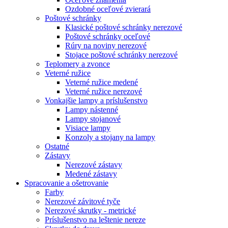
Ozdobné oceľové zvierará
Poštové schránky
Klasické poštové schránky nerezové
Poštové schránky oceľové
Rúry na noviny nerezové
Stojace poštové schránky nerezové
Teplomery a zvonce
Veterné ružice
Veterné ružice medené
Veterné ružice nerezové
Vonkajšie lampy a príslušenstvo
Lampy nástenné
Lampy stojanové
Visiace lampy
Konzoly a stojany na lampy
Ostatné
Zástavy
Nerezové zástavy
Medené zástavy
Spracovanie a ošetrovanie
Farby
Nerezové závitové tyče
Nerezové skrutky - metrické
Príslušenstvo na leštenie nereze