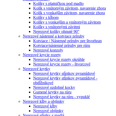
Kolíky s platničkou pod madlo
Kolík s vnútorným závitom, navarenie zhora
Kolík s vonkajším závitom, navarenie zhora
Kolíky s kĺbom
Kolíky s vonkajším a vnútorným závitom
Kolíky s vnútornými závitmi
Nerezové kolíky ohnuté 90°
Nerezové nástenné a kotviace príruby
Kotviace / Nástenné príruby pre štvorhran
Kotviace/nástenné príruby pre rúru
Nerezové konzoly
Nerezové krycie rozety
Nerezové krycie rozety okrúhle
Nerezové krycie rozety - štvorcové
Nerezové krytky
Nerezové krytky stĺpikov pyramídové
Nerezové krytky stĺpikov pyramídové -
obdĺžnikové
Nerezové ozdobné kocky
Gumené krytky na rúru
Nerezové krytky na rúru - vypuklé
Nerezové kĺby a objímky
Nerezové kĺby
Nerezové objímky
Nerezové stĺpiky a madlá