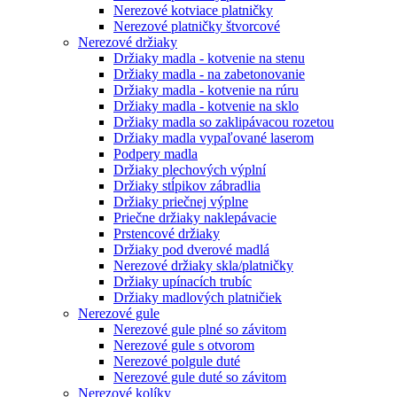
Nerezové kotviace platničky
Nerezové platničky štvorcové
Nerezové držiaky
Držiaky madla - kotvenie na stenu
Držiaky madla - na zabetonovanie
Držiaky madla - kotvenie na rúru
Držiaky madla - kotvenie na sklo
Držiaky madla so zaklipávacou rozetou
Držiaky madla vypaľované laserom
Podpery madla
Držiaky plechových výplní
Držiaky stĺpikov zábradlia
Držiaky priečnej výplne
Priečne držiaky naklepávacie
Prstencové držiaky
Držiaky pod dverové madlá
Nerezové držiaky skla/platničky
Držiaky upínacích trubíc
Držiaky madlových platničiek
Nerezové gule
Nerezové gule plné so závitom
Nerezové gule s otvorom
Nerezové polgule duté
Nerezové gule duté so závitom
Nerezové kolíky