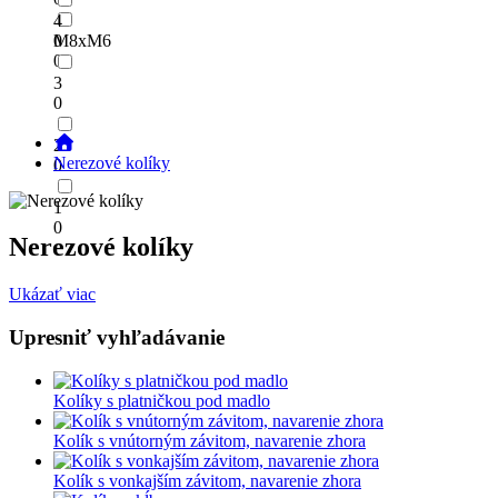
4
M8xM6
0
0
3
0
2
Nerezové kolíky
0
1
0
Nerezové kolíky
Ukázať viac
Upresniť vyhľadávanie
Kolíky s platničkou pod madlo
Kolík s vnútorným závitom, navarenie zhora
Kolík s vonkajším závitom, navarenie zhora