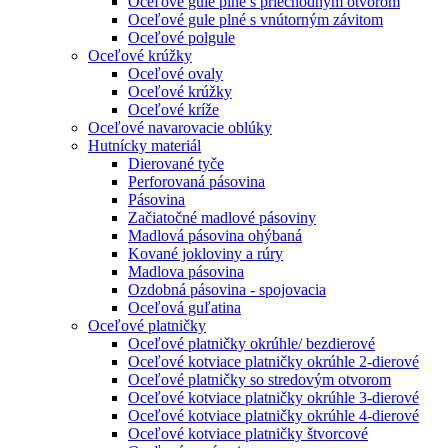
Oceľové gule plné s priechodným otvorom
Oceľové gule plné s vnútorným závitom
Oceľové polgule
Oceľové krúžky
Oceľové ovaly
Oceľové krúžky
Oceľové kríže
Oceľové navarovacie oblúky
Hutnícky materiál
Dierované tyče
Perforovaná pásovina
Pásovina
Začiatočné madlové pásoviny
Madlová pásovina ohýbaná
Kované jokloviny a rúry
Madlova pásovina
Ozdobná pásovina - spojovacia
Oceľová guľatina
Oceľové platničky
Oceľové platničky okrúhle/ bezdierové
Oceľové kotviace platničky okrúhle 2-dierové
Oceľové platničky so stredovým otvorom
Oceľové kotviace platničky okrúhle 3-dierové
Oceľové kotviace platničky okrúhle 4-dierové
Oceľové kotviace platničky štvorcové