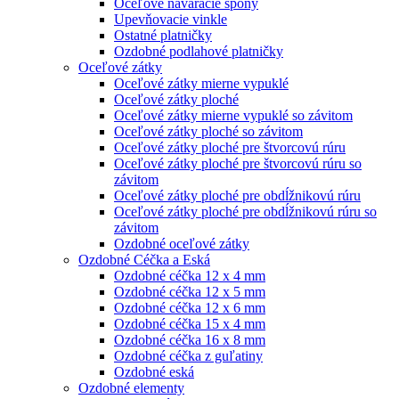
Oceľové naváracie spony
Upevňovacie vinkle
Ostatné platničky
Ozdobné podlahové platničky
Oceľové zátky
Oceľové zátky mierne vypuklé
Oceľové zátky ploché
Oceľové zátky mierne vypuklé so závitom
Oceľové zátky ploché so závitom
Oceľové zátky ploché pre štvorcovú rúru
Oceľové zátky ploché pre štvorcovú rúru so
závitom
Oceľové zátky ploché pre obdĺžnikovú rúru
Oceľové zátky ploché pre obdĺžnikovú rúru so
závitom
Ozdobné oceľové zátky
Ozdobné Céčka a Eská
Ozdobné céčka 12 x 4 mm
Ozdobné céčka 12 x 5 mm
Ozdobné céčka 12 x 6 mm
Ozdobné céčka 15 x 4 mm
Ozdobné céčka 16 x 8 mm
Ozdobné céčka z guľatiny
Ozdobné eská
Ozdobné elementy