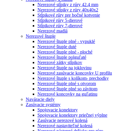
Nerezové stĺpiky z rúry 42.4 mm
Nerezové stĺpiky z rúry 40x40x2
Stĺpikové rúry pre bočné kotvenie
Stĺpikové rúry 5-dierové
Stĺpikové rúry 7-dierové
Nerezové madlá
Nerezové štuple
Nerezové štuple plné - vypuklé
Nerezové štuple duté
Nerezové štuple plné - ploché
Nerezové štuple polguľaté
Nerezové zátky stĺpikov
Nerezové štuple na joklovinu
Nerezové zasúvacie koncovky U profilu
Nerezové štuple s kolíkom- prechodky
Nerezové štuple plné s otvorom
Nerezové štuple plné so závitom
Nerezové koncovky na guľatinu
Naváracie diely
Zasúvacie systémy
Spojovacie konektory
Spojovacie konektory priečnej výplne
Zasúvacie nerezové kolená
Nerezové nastaviteľné kolená
Nerezové nástenné držiaky pre rúru