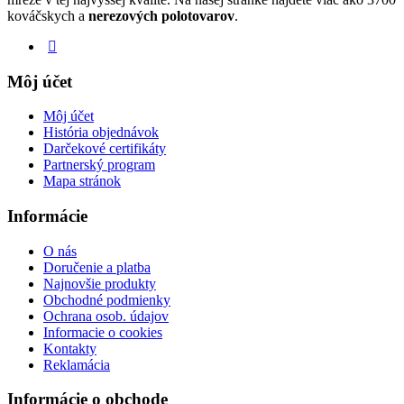
kováčskych a
nerezových polotovarov
.
Môj účet
Môj účet
História objednávok
Darčekové certifikáty
Partnerský program
Mapa stránok
Informácie
O nás
Doručenie a platba
Najnovšie produkty
Obchodné podmienky
Ochrana osob. údajov
Informacie o cookies
Kontakty
Reklamácia
Informácie o obchode