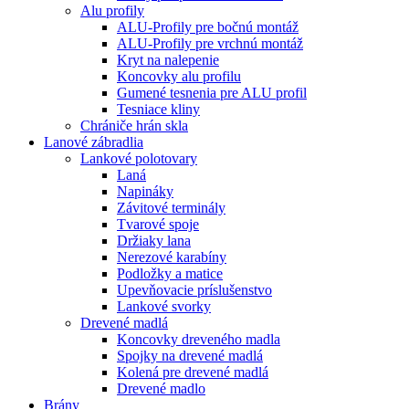
Alu profily
ALU-Profily pre bočnú montáž
ALU-Profily pre vrchnú montáž
Kryt na nalepenie
Koncovky alu profilu
Gumené tesnenia pre ALU profil
Tesniace kliny
Chrániče hrán skla
Lanové zábradlia
Lankové polotovary
Laná
Napináky
Závitové terminály
Tvarové spoje
Držiaky lana
Nerezové karabíny
Podložky a matice
Upevňovacie príslušenstvo
Lankové svorky
Drevené madlá
Koncovky dreveného madla
Spojky na drevené madlá
Kolená pre drevené madlá
Drevené madlo
Brány