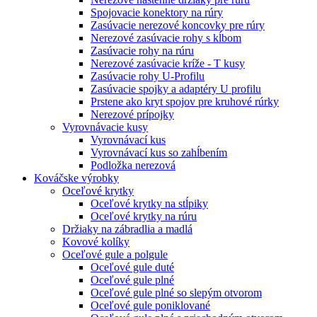
Spojovacie konektory na rúry
Zasúvacie nerezové koncovky pre rúry
Nerezové zasúvacie rohy s kĺbom
Zasúvacie rohy na rúru
Nerezové zasúvacie kríže - T kusy
Zasúvacie rohy U-Profilu
Zasúvacie spojky a adaptéry U profilu
Prstene ako kryt spojov pre kruhové rúrky
Nerezové prípojky
Vyrovnávacie kusy
Vyrovnávací kus
Vyrovnávací kus so zahĺbením
Podložka nerezová
Kováčske výrobky
Oceľové krytky
Oceľové krytky na stĺpiky
Oceľové krytky na rúru
Držiaky na zábradlia a madlá
Kovové kolíky
Oceľové gule a polgule
Oceľové gule duté
Oceľové gule plné
Oceľové gule plné so slepým otvorom
Oceľové gule poniklované