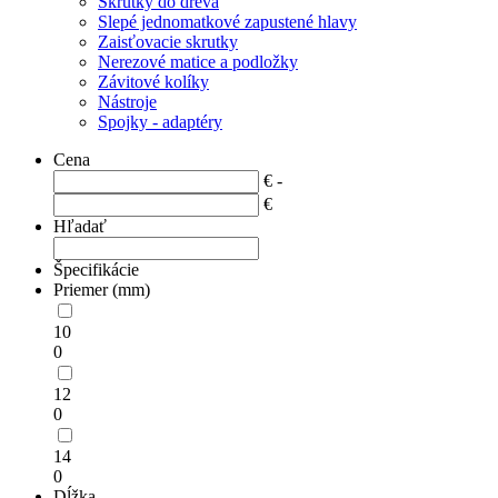
Skrutky do dreva
Slepé jednomatkové zapustené hlavy
Zaisťovacie skrutky
Nerezové matice a podložky
Závitové kolíky
Nástroje
Spojky - adaptéry
Cena
€ -
€
Hľadať
Špecifikácie
Priemer (mm)
10
0
12
0
14
0
Dĺžka