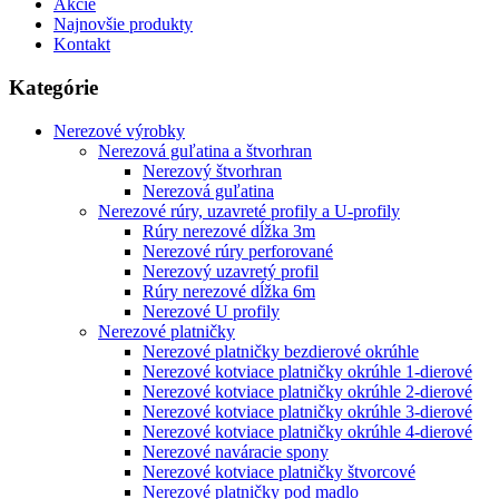
Akcie
Najnovšie produkty
Kontakt
Kategórie
Nerezové výrobky
Nerezová guľatina a štvorhran
Nerezový štvorhran
Nerezová guľatina
Nerezové rúry, uzavreté profily a U-profily
Rúry nerezové dĺžka 3m
Nerezové rúry perforované
Nerezový uzavretý profil
Rúry nerezové dĺžka 6m
Nerezové U profily
Nerezové platničky
Nerezové platničky bezdierové okrúhle
Nerezové kotviace platničky okrúhle 1-dierové
Nerezové kotviace platničky okrúhle 2-dierové
Nerezové kotviace platničky okrúhle 3-dierové
Nerezové kotviace platničky okrúhle 4-dierové
Nerezové naváracie spony
Nerezové kotviace platničky štvorcové
Nerezové platničky pod madlo