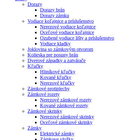
Dorazy
Dorazy brán
Dorazy zámku
Vodiace koľajnice a príslušenstvo
Nerezové vodiace koľajnice
Oceľové vodiace koľajnice
Ozubené vodiace lišty a príslušenstvo
Vodiace kladky
Joklovina so zámkovým otvorom
Kolieska pre posuny brán
Dverové západky a zatvárače
Kľučky
Hliníkové kľučky
Kované kľučky
Nerezové kľučky
Zámkové protiplechy
Zámkové rozety
Nerezové zámkové rozety
Kované zámkové rozety
Zámkové skrinky
Nerezové zámkové skrinky
Oceľové zámkové skrinky
Zámky
Elektrické zámky
Zámkove vložky