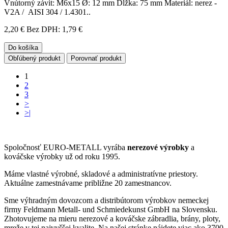
Vnútorný závit: M6x15 Ø: 12 mm Dĺžka: 75 mm Materiál: nerez -
V2A / AISI 304 / 1.4301..
2,20 €
Bez DPH: 1,79 €
Do košíka
Obľúbený produkt
Porovnať produkt
1
2
3
>
>|
Spoločnosť EURO-METALL vyrába
nerezové výrobky
a
kováčske výrobky už od roku 1995.
Máme vlastné výrobné, skladové a administratívne priestory.
Aktuálne zamestnávame približne 20 zamestnancov.
Sme výhradným dovozcom a distribútorom výrobkov nemeckej
firmy Feldmann Metall- und Schmiedekunst GmbH na Slovensku.
Zhotovujeme na mieru nerezové a kováčske zábradlia, brány, ploty,
mreže v tej najvyššej kvalite. Na našej stránke nájdete viac ako 3700