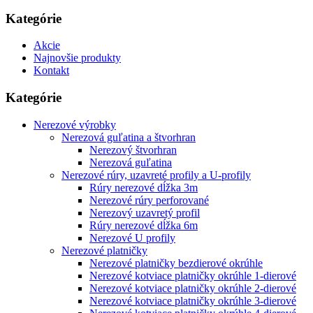
Kategórie
Akcie
Najnovšie produkty
Kontakt
Kategórie
Nerezové výrobky
Nerezová guľatina a štvorhran
Nerezový štvorhran
Nerezová guľatina
Nerezové rúry, uzavreté profily a U-profily
Rúry nerezové dĺžka 3m
Nerezové rúry perforované
Nerezový uzavretý profil
Rúry nerezové dĺžka 6m
Nerezové U profily
Nerezové platničky
Nerezové platničky bezdierové okrúhle
Nerezové kotviace platničky okrúhle 1-dierové
Nerezové kotviace platničky okrúhle 2-dierové
Nerezové kotviace platničky okrúhle 3-dierové