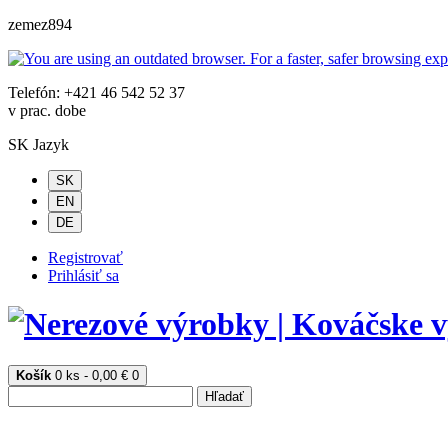
zemez894
Telefón: +421 46 542 52 37
v prac. dobe
SK
Jazyk
SK
EN
DE
Registrovať
Prihlásiť sa
Košík
0 ks - 0,00 €
0
Hľadať