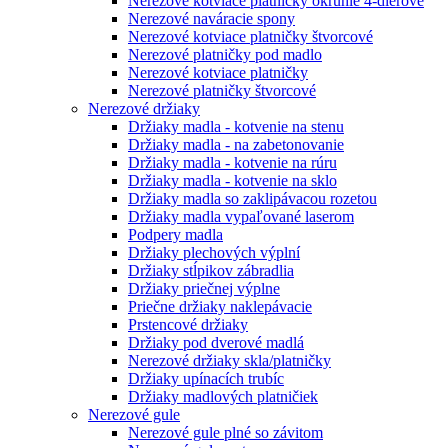
Nerezové kotviace platničky okrúhle 4-dierové
Nerezové naváracie spony
Nerezové kotviace platničky štvorcové
Nerezové platničky pod madlo
Nerezové kotviace platničky
Nerezové platničky štvorcové
Nerezové držiaky
Držiaky madla - kotvenie na stenu
Držiaky madla - na zabetonovanie
Držiaky madla - kotvenie na rúru
Držiaky madla - kotvenie na sklo
Držiaky madla so zaklipávacou rozetou
Držiaky madla vypaľované laserom
Podpery madla
Držiaky plechových výplní
Držiaky stĺpikov zábradlia
Držiaky priečnej výplne
Priečne držiaky naklepávacie
Prstencové držiaky
Držiaky pod dverové madlá
Nerezové držiaky skla/platničky
Držiaky upínacích trubíc
Držiaky madlových platničiek
Nerezové gule
Nerezové gule plné so závitom