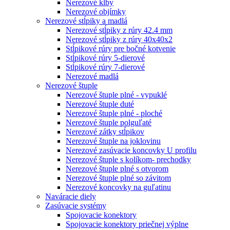
Nerezové kĺby
Nerezové objímky
Nerezové stĺpiky a madlá
Nerezové stĺpiky z rúry 42.4 mm
Nerezové stĺpiky z rúry 40x40x2
Stĺpikové rúry pre bočné kotvenie
Stĺpikové rúry 5-dierové
Stĺpikové rúry 7-dierové
Nerezové madlá
Nerezové štuple
Nerezové štuple plné - vypuklé
Nerezové štuple duté
Nerezové štuple plné - ploché
Nerezové štuple polguľaté
Nerezové zátky stĺpikov
Nerezové štuple na joklovinu
Nerezové zasúvacie koncovky U profilu
Nerezové štuple s kolíkom- prechodky
Nerezové štuple plné s otvorom
Nerezové štuple plné so závitom
Nerezové koncovky na guľatinu
Naváracie diely
Zasúvacie systémy
Spojovacie konektory
Spojovacie konektory priečnej výplne