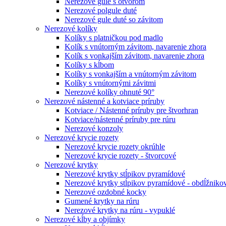
Nerezové gule s otvorom
Nerezové polgule duté
Nerezové gule duté so závitom
Nerezové kolíky
Kolíky s platničkou pod madlo
Kolík s vnútorným závitom, navarenie zhora
Kolík s vonkajším závitom, navarenie zhora
Kolíky s kĺbom
Kolíky s vonkajším a vnútorným závitom
Kolíky s vnútornými závitmi
Nerezové kolíky ohnuté 90°
Nerezové nástenné a kotviace príruby
Kotviace / Nástenné príruby pre štvorhran
Kotviace/nástenné príruby pre rúru
Nerezové konzoly
Nerezové krycie rozety
Nerezové krycie rozety okrúhle
Nerezové krycie rozety - štvorcové
Nerezové krytky
Nerezové krytky stĺpikov pyramídové
Nerezové krytky stĺpikov pyramídové - obdĺžniko
Nerezové ozdobné kocky
Gumené krytky na rúru
Nerezové krytky na rúru - vypuklé
Nerezové kĺby a objímky