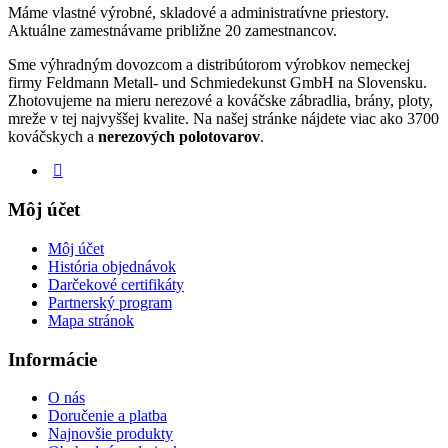
Máme vlastné výrobné, skladové a administratívne priestory.
Aktuálne zamestnávame približne 20 zamestnancov.
Sme výhradným dovozcom a distribútorom výrobkov nemeckej
firmy Feldmann Metall- und Schmiedekunst GmbH na Slovensku.
Zhotovujeme na mieru nerezové a kováčske zábradlia, brány, ploty,
mreže v tej najvyššej kvalite. Na našej stránke nájdete viac ako 3700
kováčskych a
nerezových polotovarov
.
Môj účet
Môj účet
História objednávok
Darčekové certifikáty
Partnerský program
Mapa stránok
Informácie
O nás
Doručenie a platba
Najnovšie produkty