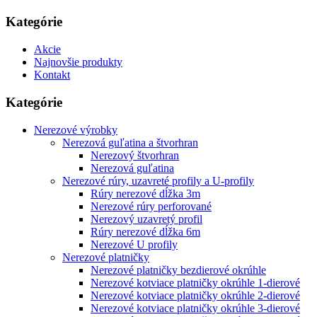
Kategórie
Akcie
Najnovšie produkty
Kontakt
Kategórie
Nerezové výrobky
Nerezová guľatina a štvorhran
Nerezový štvorhran
Nerezová guľatina
Nerezové rúry, uzavreté profily a U-profily
Rúry nerezové dĺžka 3m
Nerezové rúry perforované
Nerezový uzavretý profil
Rúry nerezové dĺžka 6m
Nerezové U profily
Nerezové platničky
Nerezové platničky bezdierové okrúhle
Nerezové kotviace platničky okrúhle 1-dierové
Nerezové kotviace platničky okrúhle 2-dierové
Nerezové kotviace platničky okrúhle 3-dierové