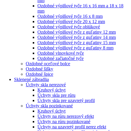
mm
Ozdobné výplňové tyče 16 x 16 mm a 18 x 18
mm
Ozdobné výplňové tyče 16 x 8 mm
Ozdobné výplňové tyče 20 x 12 mm
Ozdobné výplňové tyče oblúkové
Ozdobné výplňové tyče z guľatiny 12 mm
Ozdobné výplňové tyče z guľatiny 14 mm
Ozdobné výplňové tyče z guľatiny 15 mm
Ozdobné výplňové tyče z guľatiny 8 mm
Ozdobné vlnovkové tyče
Ozdobné začiatočné tyče
Ozdobné oceľové bolce
Ozdobné šišky
Ozdobné špice
Sklenené zábradlia
Úchyty skla nerezové
Kruhový úchyt
Úchyty skla pre rúru
Úchyty skla pre uzavretý profil
Úchyty skla pozinkované
Kruhový úchyt
Úchyty na rúru nerezový efekt
Úchyty na rúru pozinkované
Úchyty na uzavretý profil nerez efekt