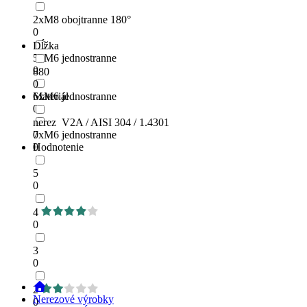
2xM8 obojtranne 180°
0
Dĺžka
5xM6 jednostranne
0
880
0
6xM6 jednostranne
Materiál
0
nerez V2A / AISI 304 / 1.4301
7xM6 jednostranne
0
0
Hodnotenie
5
0
4
0
3
0
2
Nerezové výrobky
0