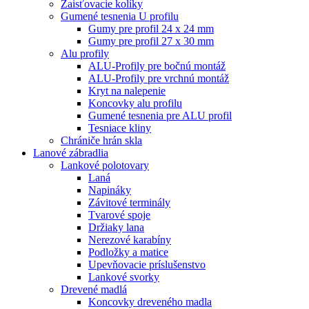
Zaisťovacie kolíky
Gumené tesnenia U profilu
Gumy pre profil 24 x 24 mm
Gumy pre profil 27 x 30 mm
Alu profily
ALU-Profily pre bočnú montáž
ALU-Profily pre vrchnú montáž
Kryt na nalepenie
Koncovky alu profilu
Gumené tesnenia pre ALU profil
Tesniace kliny
Chrániče hrán skla
Lanové zábradlia
Lankové polotovary
Laná
Napináky
Závitové terminály
Tvarové spoje
Držiaky lana
Nerezové karabíny
Podložky a matice
Upevňovacie príslušenstvo
Lankové svorky
Drevené madlá
Koncovky dreveného madla