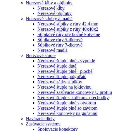
Nerezové kĺby a objímky
Nerezové kĺby
Nerezové objímky
Nerezové stĺpiky a madlá
Nerezové stĺpiky z rúry 42.4 mm
Nerezové stĺpiky z rúry 40x40x2
Stĺpikové rúry pre bočné kotvenie
Stĺpikové rúry 5-dierové
Stĺpikové rúry 7-dierové
Nerezové madlá
Nerezové štuple
Nerezové štuple plné - vypuklé
Nerezové štuple duté
Nerezové štuple plné - ploché
Nerezové štuple polguľaté
Nerezové zátky stĺpikov
Nerezové štuple na joklovinu
Nerezové zasúvacie koncovky U profilu
Nerezové štuple s kolíkom- prechodky
Nerezové štuple plné s otvorom
Nerezové štuple plné so závitom
Nerezové koncovky na guľatinu
Naváracie diely
Zasúvacie systémy
Spojovacie konektory