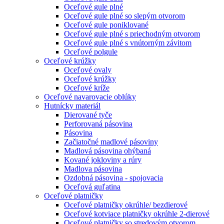
Oceľové gule plné
Oceľové gule plné so slepým otvorom
Oceľové gule poniklované
Oceľové gule plné s priechodným otvorom
Oceľové gule plné s vnútorným závitom
Oceľové polgule
Oceľové krúžky
Oceľové ovaly
Oceľové krúžky
Oceľové kríže
Oceľové navarovacie oblúky
Hutnícky materiál
Dierované tyče
Perforovaná pásovina
Pásovina
Začiatočné madlové pásoviny
Madlová pásovina ohýbaná
Kované jokloviny a rúry
Madlova pásovina
Ozdobná pásovina - spojovacia
Oceľová guľatina
Oceľové platničky
Oceľové platničky okrúhle/ bezdierové
Oceľové kotviace platničky okrúhle 2-dierové
Oceľové platničky so stredovým otvorom