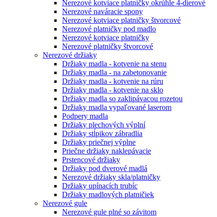
Nerezové kotviace platničky okrúhle 4-dierové
Nerezové naváracie spony
Nerezové kotviace platničky štvorcové
Nerezové platničky pod madlo
Nerezové kotviace platničky
Nerezové platničky štvorcové
Nerezové držiaky
Držiaky madla - kotvenie na stenu
Držiaky madla - na zabetonovanie
Držiaky madla - kotvenie na rúru
Držiaky madla - kotvenie na sklo
Držiaky madla so zaklipávacou rozetou
Držiaky madla vypaľované laserom
Podpery madla
Držiaky plechových výplní
Držiaky stĺpikov zábradlia
Držiaky priečnej výplne
Priečne držiaky naklepávacie
Prstencové držiaky
Držiaky pod dverové madlá
Nerezové držiaky skla/platničky
Držiaky upínacích trubíc
Držiaky madlových platničiek
Nerezové gule
Nerezové gule plné so závitom