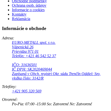
Obchodné podmienky
Ochrana osob. údajov
Informacie o cookies
Kontakty
Reklamácia
Informácie o obchode
Adresa:
EURO-METALL spol. s r.o.
Vápenická 26
Prievidza 971 01
Telefón: +421 46 542 52 37
IČO: 31636501
IČ DPH: SK2020469044
Zapísaná v Obch. registri Okr. súdu Trenčín Oddiel: Sro,
vložka číslo: 3142/R
Telefóny:
+421 905 320 569
Otvorené:
Po-Pia: 07:00 -15:00 So: Zatvorené Ne: Zatvorené