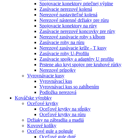
Spojovacie konektory priečnej výplne
Zasúvacie nerezové kolená
Nerezové nastaviteľné kolená
Nerezové nástenné držiaky pre rúru
Spojovacie konektory na rúry
Zasúvacie nerezové koncovky pre rúry
Nerezové zasúvacie rohy s kĺbom
Zasúvacie rohy na rúru
Nerezové zasúvacie kríže - T kusy
Zasúvacie rohy U-Profilu
Zasúvacie spojky a adaptéry U profilu
Prstene ako kryt spojov pre kruhové rúrky
Nerezové prípojky
Vyrovnávacie kusy
Vyrovnávací kus
Vyrovnávací kus so zahĺbením
Podložka nerezová
Kováčske výrobky
Oceľové krytky
Oceľové krytky na stĺpiky
Oceľové krytky na rúru
Držiaky na zábradlia a madlá
Kovové kolíky
Oceľové gule a polgule
Oceľové gule duté