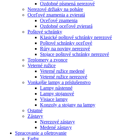
Ozdobné písmená nerezové
Nerezové držiaky na poháre
Oceľové znamenia a zvieratá
Oceľové znamenia
Ozdobné oceľové zvierará
Poštové schránky
Klasické poštové schránky nerezové
Poštové schránky oceľové
Rúry na noviny nerezové
Stojace poštové schránky nerezové
Teplomery a zvonce
Veterné ružice
Veterné ružice medené
Veterné ružice nerezové
Vonkajšie lampy a príslušenstvo
Lampy nástenné
Lampy stojanové
Visiace lampy
Konzoly a stojany na lampy
Ostatné
Zástavy
Nerezové zástavy
Medené zástavy
Spracovanie a ošetrovanie
Farby