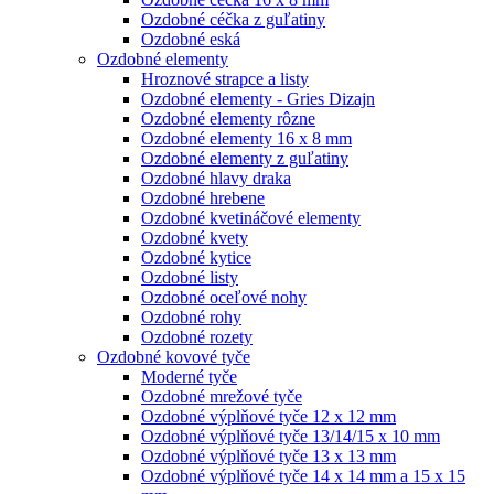
Ozdobné céčka z guľatiny
Ozdobné eská
Ozdobné elementy
Hroznové strapce a listy
Ozdobné elementy - Gries Dizajn
Ozdobné elementy rôzne
Ozdobné elementy 16 x 8 mm
Ozdobné elementy z guľatiny
Ozdobné hlavy draka
Ozdobné hrebene
Ozdobné kvetináčové elementy
Ozdobné kvety
Ozdobné kytice
Ozdobné listy
Ozdobné oceľové nohy
Ozdobné rohy
Ozdobné rozety
Ozdobné kovové tyče
Moderné tyče
Ozdobné mrežové tyče
Ozdobné výplňové tyče 12 x 12 mm
Ozdobné výplňové tyče 13/14/15 x 10 mm
Ozdobné výplňové tyče 13 x 13 mm
Ozdobné výplňové tyče 14 x 14 mm a 15 x 15