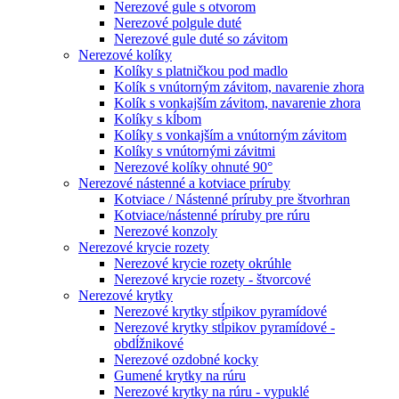
Nerezové gule s otvorom
Nerezové polgule duté
Nerezové gule duté so závitom
Nerezové kolíky
Kolíky s platničkou pod madlo
Kolík s vnútorným závitom, navarenie zhora
Kolík s vonkajším závitom, navarenie zhora
Kolíky s kĺbom
Kolíky s vonkajším a vnútorným závitom
Kolíky s vnútornými závitmi
Nerezové kolíky ohnuté 90°
Nerezové nástenné a kotviace príruby
Kotviace / Nástenné príruby pre štvorhran
Kotviace/nástenné príruby pre rúru
Nerezové konzoly
Nerezové krycie rozety
Nerezové krycie rozety okrúhle
Nerezové krycie rozety - štvorcové
Nerezové krytky
Nerezové krytky stĺpikov pyramídové
Nerezové krytky stĺpikov pyramídové -
obdĺžnikové
Nerezové ozdobné kocky
Gumené krytky na rúru
Nerezové krytky na rúru - vypuklé