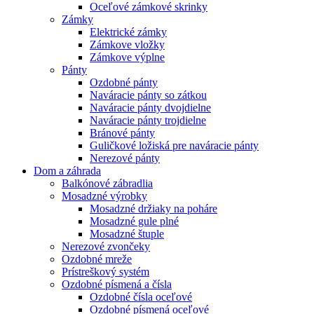
Oceľové zámkové skrinky
Zámky
Elektrické zámky
Zámkove vložky
Zámkove výplne
Pánty
Ozdobné pánty
Naváracie pánty so zátkou
Naváracie pánty dvojdielne
Naváracie pánty trojdielne
Bránové pánty
Guličkové ložiská pre naváracie pánty
Nerezové pánty
Dom a záhrada
Balkónové zábradlia
Mosadzné výrobky
Mosadzné držiaky na poháre
Mosadzné gule plné
Mosadzné štuple
Nerezové zvončeky
Ozdobné mreže
Prístreškový systém
Ozdobné písmená a čísla
Ozdobné čísla oceľové
Ozdobné písmená oceľové