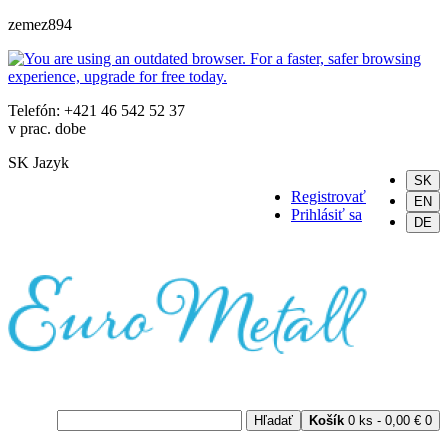
zemez894
Telefón: +421 46 542 52 37
v prac. dobe
SK
Jazyk
SK
Registrovať
EN
Prihlásiť sa
DE
Hľadať
Košík
0 ks - 0,00 €
0