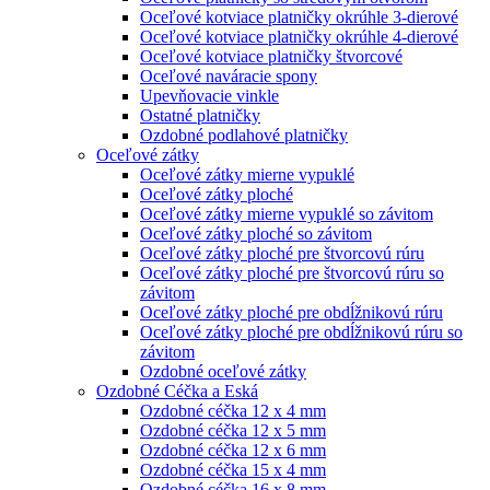
Oceľové kotviace platničky okrúhle 3-dierové
Oceľové kotviace platničky okrúhle 4-dierové
Oceľové kotviace platničky štvorcové
Oceľové naváracie spony
Upevňovacie vinkle
Ostatné platničky
Ozdobné podlahové platničky
Oceľové zátky
Oceľové zátky mierne vypuklé
Oceľové zátky ploché
Oceľové zátky mierne vypuklé so závitom
Oceľové zátky ploché so závitom
Oceľové zátky ploché pre štvorcovú rúru
Oceľové zátky ploché pre štvorcovú rúru so
závitom
Oceľové zátky ploché pre obdĺžnikovú rúru
Oceľové zátky ploché pre obdĺžnikovú rúru so
závitom
Ozdobné oceľové zátky
Ozdobné Céčka a Eská
Ozdobné céčka 12 x 4 mm
Ozdobné céčka 12 x 5 mm
Ozdobné céčka 12 x 6 mm
Ozdobné céčka 15 x 4 mm
Ozdobné céčka 16 x 8 mm