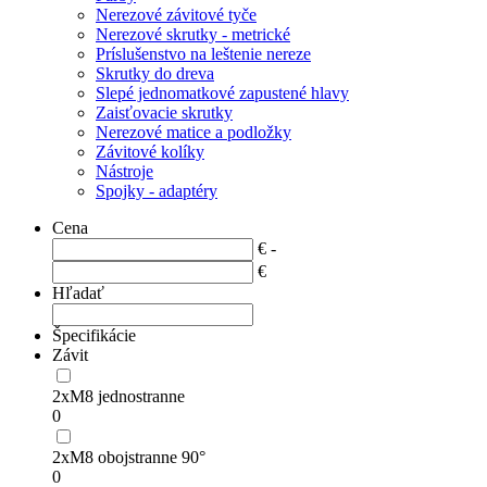
Nerezové závitové tyče
Nerezové skrutky - metrické
Príslušenstvo na leštenie nereze
Skrutky do dreva
Slepé jednomatkové zapustené hlavy
Zaisťovacie skrutky
Nerezové matice a podložky
Závitové kolíky
Nástroje
Spojky - adaptéry
Cena
€ -
€
Hľadať
Špecifikácie
Závit
2xM8 jednostranne
0
2xM8 obojstranne 90°
0