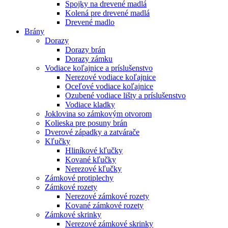
Spojky na drevené madlá
Kolená pre drevené madlá
Drevené madlo
Brány
Dorazy
Dorazy brán
Dorazy zámku
Vodiace koľajnice a príslušenstvo
Nerezové vodiace koľajnice
Oceľové vodiace koľajnice
Ozubené vodiace lišty a príslušenstvo
Vodiace kladky
Joklovina so zámkovým otvorom
Kolieska pre posuny brán
Dverové západky a zatvárače
Kľučky
Hliníkové kľučky
Kované kľučky
Nerezové kľučky
Zámkové protiplechy
Zámkové rozety
Nerezové zámkové rozety
Kované zámkové rozety
Zámkové skrinky
Nerezové zámkové skrinky