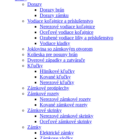
Dorazy
Dorazy brán
Dorazy zámku
Vodiace koľajnice a príslušenstvo
Nerezové vodiace koľajnice
Oceľové vodiace koľajnice
Ozubené vodiace lišty a príslušenstvo
Vodiace kladky
Joklovina so zámkovým otvorom
Kolieska pre posuny brán
Dverové západky a zatvárače
Kľučky
Hliníkové kľučky
Kované kľučky
Nerezové kľučky
Zámkové protiplechy
Zámkové rozety
Nerezové zámkové rozety
Kované zámkové rozety
Zámkové skrinky
Nerezové zámkové skrinky
Oceľové zámkové skrinky
Zámky
Elektrické zámky
Zámkove vložky