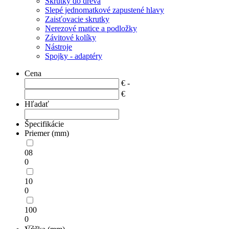
Skrutky do dreva
Slepé jednomatkové zapustené hlavy
Zaisťovacie skrutky
Nerezové matice a podložky
Závitové kolíky
Nástroje
Spojky - adaptéry
Cena
€ -
€
Hľadať
Špecifikácie
Priemer (mm)
08
0
10
0
100
0