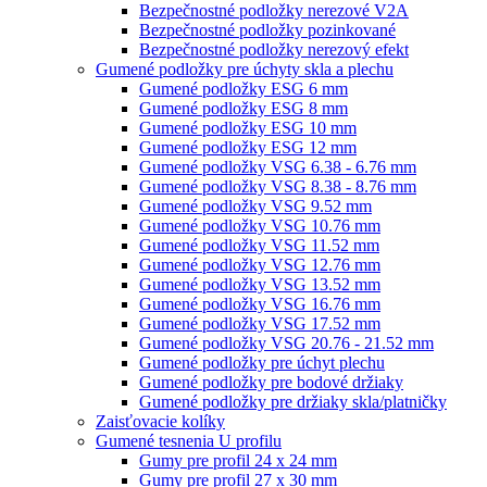
Bezpečnostné podložky nerezové V2A
Bezpečnostné podložky pozinkované
Bezpečnostné podložky nerezový efekt
Gumené podložky pre úchyty skla a plechu
Gumené podložky ESG 6 mm
Gumené podložky ESG 8 mm
Gumené podložky ESG 10 mm
Gumené podložky ESG 12 mm
Gumené podložky VSG 6.38 - 6.76 mm
Gumené podložky VSG 8.38 - 8.76 mm
Gumené podložky VSG 9.52 mm
Gumené podložky VSG 10.76 mm
Gumené podložky VSG 11.52 mm
Gumené podložky VSG 12.76 mm
Gumené podložky VSG 13.52 mm
Gumené podložky VSG 16.76 mm
Gumené podložky VSG 17.52 mm
Gumené podložky VSG 20.76 - 21.52 mm
Gumené podložky pre úchyt plechu
Gumené podložky pre bodové držiaky
Gumené podložky pre držiaky skla/platničky
Zaisťovacie kolíky
Gumené tesnenia U profilu
Gumy pre profil 24 x 24 mm
Gumy pre profil 27 x 30 mm