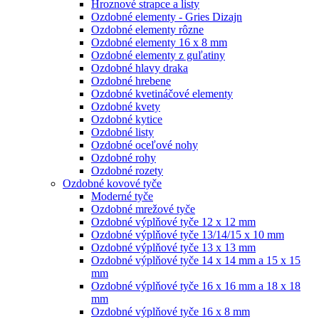
Hroznové strapce a listy
Ozdobné elementy - Gries Dizajn
Ozdobné elementy rôzne
Ozdobné elementy 16 x 8 mm
Ozdobné elementy z guľatiny
Ozdobné hlavy draka
Ozdobné hrebene
Ozdobné kvetináčové elementy
Ozdobné kvety
Ozdobné kytice
Ozdobné listy
Ozdobné oceľové nohy
Ozdobné rohy
Ozdobné rozety
Ozdobné kovové tyče
Moderné tyče
Ozdobné mrežové tyče
Ozdobné výplňové tyče 12 x 12 mm
Ozdobné výplňové tyče 13/14/15 x 10 mm
Ozdobné výplňové tyče 13 x 13 mm
Ozdobné výplňové tyče 14 x 14 mm a 15 x 15
mm
Ozdobné výplňové tyče 16 x 16 mm a 18 x 18
mm
Ozdobné výplňové tyče 16 x 8 mm