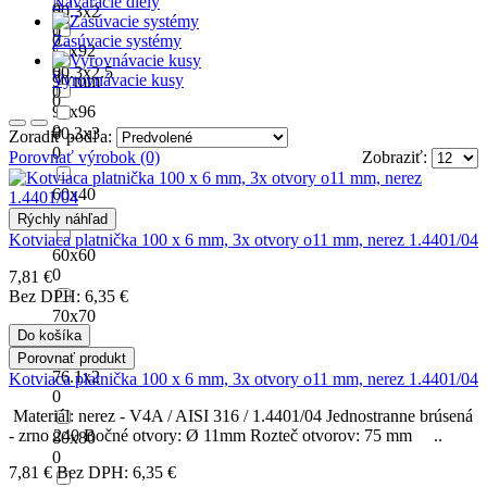
Naváracie diely
0
60.3x2
90
0
0
Zasúvacie systémy
92x92
0
60.3x2.5
Vyrovnávacie kusy
90 mm
0
0
96x96
0
60.3x3
Zoradiť podľa:
0
Porovnať výrobok (0)
Zobraziť:
60x40
0
Rýchly náhľad
Kotviaca platnička 100 x 6 mm, 3x otvory o11 mm, nerez 1.4401/04
60x60
0
7,81 €
Bez DPH: 6,35 €
70x70
0
Do košíka
Porovnať produkt
76.1x2
Kotviaca platnička 100 x 6 mm, 3x otvory o11 mm, nerez 1.4401/04
0
Materiál: nerez - V4A / AISI 316 / 1.4401/04 Jednostranne brúsená
- zrno 240 Bočné otvory: Ø 11mm Rozteč otvorov: 75 mm ..
80x80
0
7,81 €
Bez DPH: 6,35 €