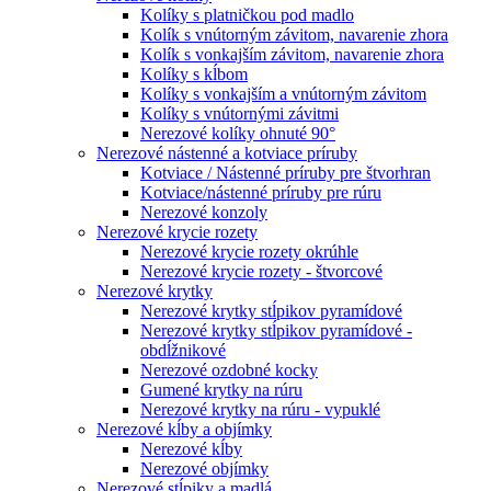
Kolíky s platničkou pod madlo
Kolík s vnútorným závitom, navarenie zhora
Kolík s vonkajším závitom, navarenie zhora
Kolíky s kĺbom
Kolíky s vonkajším a vnútorným závitom
Kolíky s vnútornými závitmi
Nerezové kolíky ohnuté 90°
Nerezové nástenné a kotviace príruby
Kotviace / Nástenné príruby pre štvorhran
Kotviace/nástenné príruby pre rúru
Nerezové konzoly
Nerezové krycie rozety
Nerezové krycie rozety okrúhle
Nerezové krycie rozety - štvorcové
Nerezové krytky
Nerezové krytky stĺpikov pyramídové
Nerezové krytky stĺpikov pyramídové -
obdĺžnikové
Nerezové ozdobné kocky
Gumené krytky na rúru
Nerezové krytky na rúru - vypuklé
Nerezové kĺby a objímky
Nerezové kĺby
Nerezové objímky
Nerezové stĺpiky a madlá