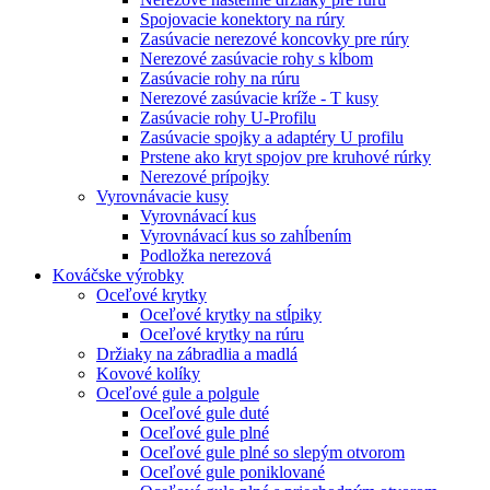
Spojovacie konektory na rúry
Zasúvacie nerezové koncovky pre rúry
Nerezové zasúvacie rohy s kĺbom
Zasúvacie rohy na rúru
Nerezové zasúvacie kríže - T kusy
Zasúvacie rohy U-Profilu
Zasúvacie spojky a adaptéry U profilu
Prstene ako kryt spojov pre kruhové rúrky
Nerezové prípojky
Vyrovnávacie kusy
Vyrovnávací kus
Vyrovnávací kus so zahĺbením
Podložka nerezová
Kováčske výrobky
Oceľové krytky
Oceľové krytky na stĺpiky
Oceľové krytky na rúru
Držiaky na zábradlia a madlá
Kovové kolíky
Oceľové gule a polgule
Oceľové gule duté
Oceľové gule plné
Oceľové gule plné so slepým otvorom
Oceľové gule poniklované