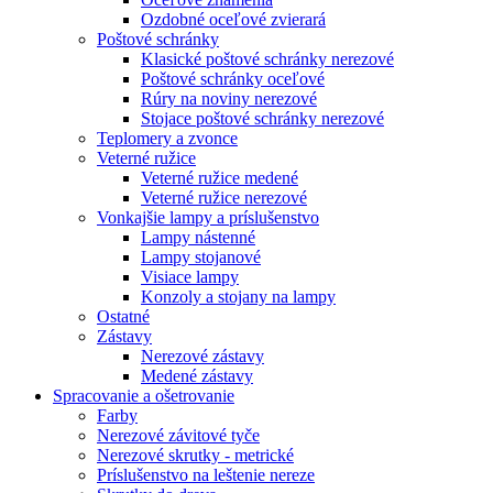
Ozdobné oceľové zvierará
Poštové schránky
Klasické poštové schránky nerezové
Poštové schránky oceľové
Rúry na noviny nerezové
Stojace poštové schránky nerezové
Teplomery a zvonce
Veterné ružice
Veterné ružice medené
Veterné ružice nerezové
Vonkajšie lampy a príslušenstvo
Lampy nástenné
Lampy stojanové
Visiace lampy
Konzoly a stojany na lampy
Ostatné
Zástavy
Nerezové zástavy
Medené zástavy
Spracovanie a ošetrovanie
Farby
Nerezové závitové tyče
Nerezové skrutky - metrické
Príslušenstvo na leštenie nereze