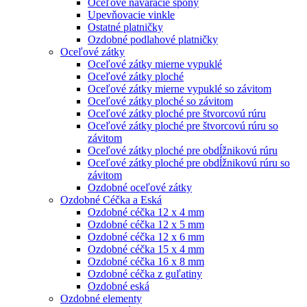
Oceľové naváracie spony
Upevňovacie vinkle
Ostatné platničky
Ozdobné podlahové platničky
Oceľové zátky
Oceľové zátky mierne vypuklé
Oceľové zátky ploché
Oceľové zátky mierne vypuklé so závitom
Oceľové zátky ploché so závitom
Oceľové zátky ploché pre štvorcovú rúru
Oceľové zátky ploché pre štvorcovú rúru so
závitom
Oceľové zátky ploché pre obdĺžnikovú rúru
Oceľové zátky ploché pre obdĺžnikovú rúru so
závitom
Ozdobné oceľové zátky
Ozdobné Céčka a Eská
Ozdobné céčka 12 x 4 mm
Ozdobné céčka 12 x 5 mm
Ozdobné céčka 12 x 6 mm
Ozdobné céčka 15 x 4 mm
Ozdobné céčka 16 x 8 mm
Ozdobné céčka z guľatiny
Ozdobné eská
Ozdobné elementy