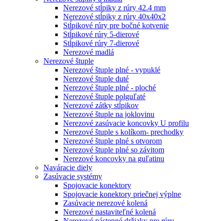
Nerezové stĺpiky z rúry 42.4 mm
Nerezové stĺpiky z rúry 40x40x2
Stĺpikové rúry pre bočné kotvenie
Stĺpikové rúry 5-dierové
Stĺpikové rúry 7-dierové
Nerezové madlá
Nerezové štuple
Nerezové štuple plné - vypuklé
Nerezové štuple duté
Nerezové štuple plné - ploché
Nerezové štuple polguľaté
Nerezové zátky stĺpikov
Nerezové štuple na joklovinu
Nerezové zasúvacie koncovky U profilu
Nerezové štuple s kolíkom- prechodky
Nerezové štuple plné s otvorom
Nerezové štuple plné so závitom
Nerezové koncovky na guľatinu
Naváracie diely
Zasúvacie systémy
Spojovacie konektory
Spojovacie konektory priečnej výplne
Zasúvacie nerezové kolená
Nerezové nastaviteľné kolená
Nerezové nástenné držiaky pre rúru