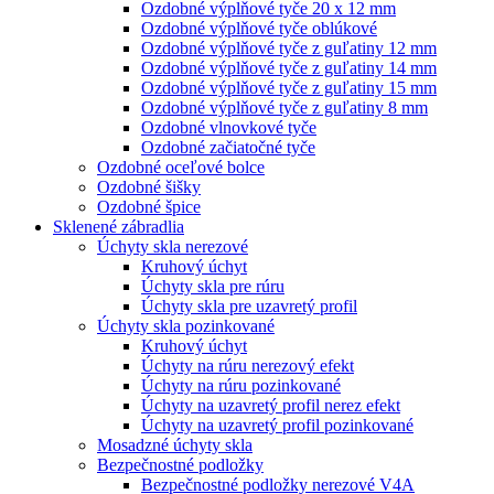
Ozdobné výplňové tyče 20 x 12 mm
Ozdobné výplňové tyče oblúkové
Ozdobné výplňové tyče z guľatiny 12 mm
Ozdobné výplňové tyče z guľatiny 14 mm
Ozdobné výplňové tyče z guľatiny 15 mm
Ozdobné výplňové tyče z guľatiny 8 mm
Ozdobné vlnovkové tyče
Ozdobné začiatočné tyče
Ozdobné oceľové bolce
Ozdobné šišky
Ozdobné špice
Sklenené zábradlia
Úchyty skla nerezové
Kruhový úchyt
Úchyty skla pre rúru
Úchyty skla pre uzavretý profil
Úchyty skla pozinkované
Kruhový úchyt
Úchyty na rúru nerezový efekt
Úchyty na rúru pozinkované
Úchyty na uzavretý profil nerez efekt
Úchyty na uzavretý profil pozinkované
Mosadzné úchyty skla
Bezpečnostné podložky
Bezpečnostné podložky nerezové V4A