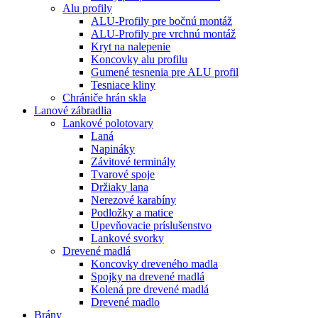
Alu profily
ALU-Profily pre bočnú montáž
ALU-Profily pre vrchnú montáž
Kryt na nalepenie
Koncovky alu profilu
Gumené tesnenia pre ALU profil
Tesniace kliny
Chrániče hrán skla
Lanové zábradlia
Lankové polotovary
Laná
Napináky
Závitové terminály
Tvarové spoje
Držiaky lana
Nerezové karabíny
Podložky a matice
Upevňovacie príslušenstvo
Lankové svorky
Drevené madlá
Koncovky dreveného madla
Spojky na drevené madlá
Kolená pre drevené madlá
Drevené madlo
Brány