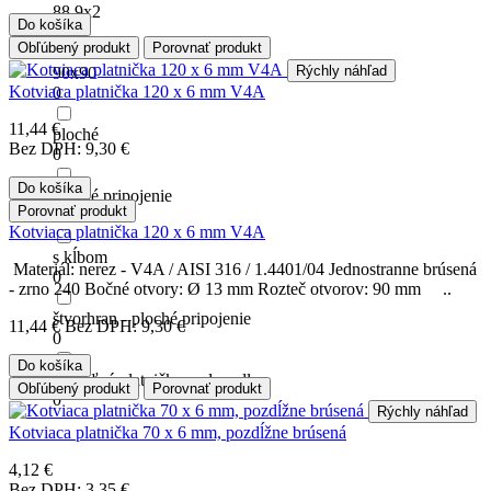
88.9x2
Do košíka
0
Obľúbený produkt
Porovnať produkt
Rýchly náhľad
90x90
Kotviaca platnička 120 x 6 mm V4A
0
11,44 €
ploché
Bez DPH: 9,30 €
0
Do košíka
ploché pripojenie
Porovnať produkt
0
Kotviaca platnička 120 x 6 mm V4A
s kĺbom
Materiál: nerez - V4A / AISI 316 / 1.4401/04 Jednostranne brúsená
0
- zrno 240 Bočné otvory: Ø 13 mm Rozteč otvorov: 90 mm ..
štvorhran - ploché pripojenie
11,44 €
Bez DPH: 9,30 €
0
Do košíka
voliteľná platnička pod madlo
Obľúbený produkt
Porovnať produkt
0
Rýchly náhľad
Kotviaca platnička 70 x 6 mm, pozdĺžne brúsená
4,12 €
Bez DPH: 3,35 €