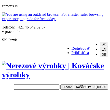
zemez894
Telefón: +421 46 542 52 37
v prac. dobe
SK
Jazyk
SK
Registrovať
EN
Prihlásiť sa
DE
Hľadať
Košík
0 ks - 0,00 €
0