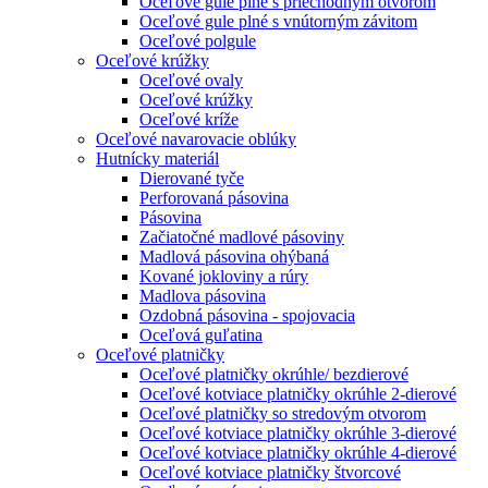
Oceľové gule plné s priechodným otvorom
Oceľové gule plné s vnútorným závitom
Oceľové polgule
Oceľové krúžky
Oceľové ovaly
Oceľové krúžky
Oceľové kríže
Oceľové navarovacie oblúky
Hutnícky materiál
Dierované tyče
Perforovaná pásovina
Pásovina
Začiatočné madlové pásoviny
Madlová pásovina ohýbaná
Kované jokloviny a rúry
Madlova pásovina
Ozdobná pásovina - spojovacia
Oceľová guľatina
Oceľové platničky
Oceľové platničky okrúhle/ bezdierové
Oceľové kotviace platničky okrúhle 2-dierové
Oceľové platničky so stredovým otvorom
Oceľové kotviace platničky okrúhle 3-dierové
Oceľové kotviace platničky okrúhle 4-dierové
Oceľové kotviace platničky štvorcové