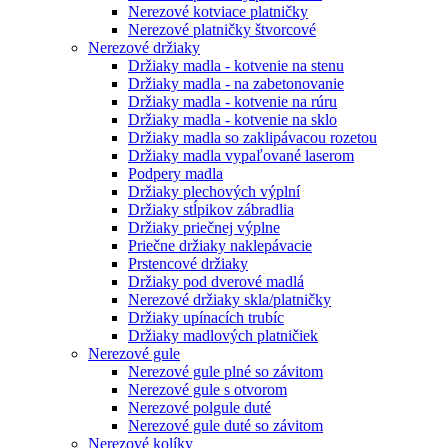
Nerezové kotviace platničky
Nerezové platničky štvorcové
Nerezové držiaky
Držiaky madla - kotvenie na stenu
Držiaky madla - na zabetonovanie
Držiaky madla - kotvenie na rúru
Držiaky madla - kotvenie na sklo
Držiaky madla so zaklipávacou rozetou
Držiaky madla vypaľované laserom
Podpery madla
Držiaky plechových výplní
Držiaky stĺpikov zábradlia
Držiaky priečnej výplne
Priečne držiaky naklepávacie
Prstencové držiaky
Držiaky pod dverové madlá
Nerezové držiaky skla/platničky
Držiaky upínacích trubíc
Držiaky madlových platničiek
Nerezové gule
Nerezové gule plné so závitom
Nerezové gule s otvorom
Nerezové polgule duté
Nerezové gule duté so závitom
Nerezové kolíky