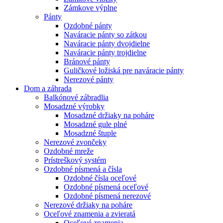
Zámkove výplne
Pánty
Ozdobné pánty
Naváracie pánty so zátkou
Naváracie pánty dvojdielne
Naváracie pánty trojdielne
Bránové pánty
Guličkové ložiská pre naváracie pánty
Nerezové pánty
Dom a záhrada
Balkónové zábradlia
Mosadzné výrobky
Mosadzné držiaky na poháre
Mosadzné gule plné
Mosadzné štuple
Nerezové zvončeky
Ozdobné mreže
Prístreškový systém
Ozdobné písmená a čísla
Ozdobné čísla oceľové
Ozdobné písmená oceľové
Ozdobné písmená nerezové
Nerezové držiaky na poháre
Oceľové znamenia a zvieratá
Oceľové znamenia