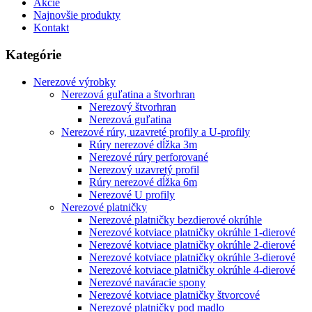
Akcie
Najnovšie produkty
Kontakt
Kategórie
Nerezové výrobky
Nerezová guľatina a štvorhran
Nerezový štvorhran
Nerezová guľatina
Nerezové rúry, uzavreté profily a U-profily
Rúry nerezové dĺžka 3m
Nerezové rúry perforované
Nerezový uzavretý profil
Rúry nerezové dĺžka 6m
Nerezové U profily
Nerezové platničky
Nerezové platničky bezdierové okrúhle
Nerezové kotviace platničky okrúhle 1-dierové
Nerezové kotviace platničky okrúhle 2-dierové
Nerezové kotviace platničky okrúhle 3-dierové
Nerezové kotviace platničky okrúhle 4-dierové
Nerezové naváracie spony
Nerezové kotviace platničky štvorcové
Nerezové platničky pod madlo