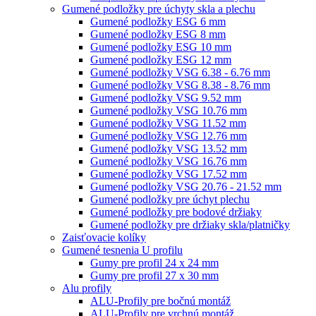
Gumené podložky pre úchyty skla a plechu
Gumené podložky ESG 6 mm
Gumené podložky ESG 8 mm
Gumené podložky ESG 10 mm
Gumené podložky ESG 12 mm
Gumené podložky VSG 6.38 - 6.76 mm
Gumené podložky VSG 8.38 - 8.76 mm
Gumené podložky VSG 9.52 mm
Gumené podložky VSG 10.76 mm
Gumené podložky VSG 11.52 mm
Gumené podložky VSG 12.76 mm
Gumené podložky VSG 13.52 mm
Gumené podložky VSG 16.76 mm
Gumené podložky VSG 17.52 mm
Gumené podložky VSG 20.76 - 21.52 mm
Gumené podložky pre úchyt plechu
Gumené podložky pre bodové držiaky
Gumené podložky pre držiaky skla/platničky
Zaisťovacie kolíky
Gumené tesnenia U profilu
Gumy pre profil 24 x 24 mm
Gumy pre profil 27 x 30 mm
Alu profily
ALU-Profily pre bočnú montáž
ALU-Profily pre vrchnú montáž