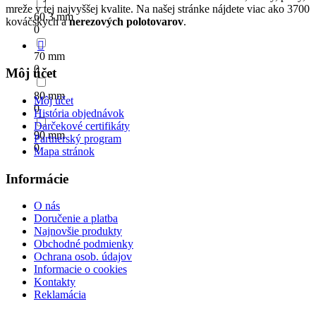
mreže v tej najvyššej kvalite. Na našej stránke nájdete viac ako 3700
60.3 mm
kováčskych a
nerezových polotovarov
.
0
70 mm
0
Môj účet
80 mm
Môj účet
0
História objednávok
Darčekové certifikáty
90 mm
Partnerský program
0
Mapa stránok
Informácie
O nás
Doručenie a platba
Najnovšie produkty
Obchodné podmienky
Ochrana osob. údajov
Informacie o cookies
Kontakty
Reklamácia