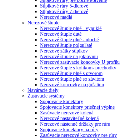
Stĺpikové rúry pre bočné kotvenie
Stĺpikové rúry 5-dierové
Stĺpikové rúry 7-dierové
Nerezové madlá
Nerezové štuple
Nerezové štuple plné - vypuklé
Nerezové štuple duté
Nerezové štuple plné - ploché
Nerezové štuple polguľaté
Nerezové zátky stĺpikov
Nerezové štuple na joklovinu
Nerezové zasúvacie koncovky U profilu
Nerezové štuple s kolíkom- prechodky
Nerezové štuple plné s otvorom
Nerezové štuple plné so závitom
Nerezové koncovky na guľatinu
Naváracie diely
Zasúvacie systémy
Spojovacie konektory
Spojovacie konektory priečnej výplne
Zasúvacie nerezové kolená
Nerezové nastaviteľné kolená
Nerezové nástenné držiaky pre rúru
Spojovacie konektory na rúry
Zasúvacie nerezové koncovky pre rúry