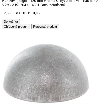
Nerezová polguľa 120 mm Hrúbka steny: 2 mm Materiál: nerez -
V2A / AISI 304 / 1.4301 Brus: nebrúsená..
12,85 €
Bez DPH: 10,45 €
Do košíka
Obľúbený produkt
Porovnať produkt