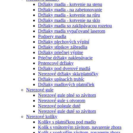
Držiaky madla - kotvenie na stenu
Držiaky madla - na zabetonovanie
Držiaky madla - kotvenie na rúru
Držiaky madla - kotvenie na sklo
Držiaky madla so zaklipávacou rozetou
Držiaky madla vypaľované laserom
Podpery madla
Držiaky plechových výplní
Držiaky stĺpikov zábradlia
Držiaky priečnej výplne
Priečne držiaky naklepávacie
Prstencové držiaky
Držiaky pod dverové madlá
Nerezové držiaky skla/platničky
Držiaky upínacích trubíc
Držiaky madlových platničiek
Nerezové gule
Nerezové gule plné so závitom
Nerezové gule s otvorom
Nerezové polgule duté
Nerezové gule duté so závitom
Nerezové kolíky
Kolíky s platničkou pod madlo
Kolík s vnútorným závitom, navarenie zhora
Kolík s vonkajším závitom, navarenie zhora