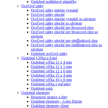
Ozdobné podlahové platničky
Oceľové zátky
Oceľové zátky mierne vypuklé
Oceľové zátky ploché
Oceľové zátky mierne vypuklé so závitom
Oceľové zátky ploché so závitom
Oceľové zátky ploché pre štvorcovú rúru
Oceľové zátky ploché pre štvorcovú rúru so
závitom
Oceľové zátky ploché pre obdĺžnikovú rúru
Oceľové zátky ploché pre obdĺžnikovú rúru so
závitom
Ozdobné oceľové zátky
Ozdobné Céčka a Eská
Ozdobné céčka 12 x 4 mm
Ozdobné céčka 12 x 5 mm
Ozdobné céčka 12 x 6 mm
Ozdobné céčka 15 x 4 mm
Ozdobné céčka 16 x 8 mm
Ozdobné céčka z guľatiny
Ozdobné eská
Ozdobné elementy
Hroznové strapce a listy
Ozdobné elementy - Gries Dizajn
Ozdobné elementy rôzne