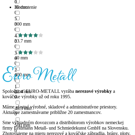
0
30 mm
Hodnotenie
0
5
300 mm
0
0
4
33.7 mm
0
0
3
40 mm
0
0
2
400 mm
0
0
1
Spoločnosť EURO-METALL vyrába
nerezové výrobky
a
42.4 mm
0
kováčske výrobky už od roku 1995.
0
Máme vlastné výrobné, skladové a administratívne priestory.
48.3 mm
Aktuálne zamestnávame približne 20 zamestnancov.
0
Sme výhradným dovozcom a distribútorom výrobkov nemeckej
500 mm
firmy Feldmann Metall- und Schmiedekunst GmbH na Slovensku.
0
Zhotovujeme na mieru nerezové a kováčske zábradlia, brány, ploty,