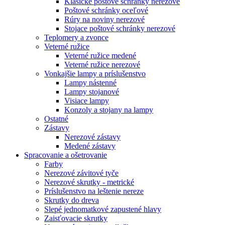
Klasické poštové schránky nerezové
Poštové schránky oceľové
Rúry na noviny nerezové
Stojace poštové schránky nerezové
Teplomery a zvonce
Veterné ružice
Veterné ružice medené
Veterné ružice nerezové
Vonkajšie lampy a príslušenstvo
Lampy nástenné
Lampy stojanové
Visiace lampy
Konzoly a stojany na lampy
Ostatné
Zástavy
Nerezové zástavy
Medené zástavy
Spracovanie a ošetrovanie
Farby
Nerezové závitové tyče
Nerezové skrutky - metrické
Príslušenstvo na leštenie nereze
Skrutky do dreva
Slepé jednomatkové zapustené hlavy
Zaisťovacie skrutky