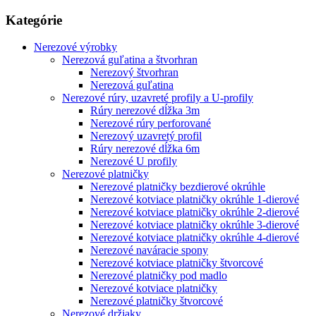
Kategórie
Nerezové výrobky
Nerezová guľatina a štvorhran
Nerezový štvorhran
Nerezová guľatina
Nerezové rúry, uzavreté profily a U-profily
Rúry nerezové dĺžka 3m
Nerezové rúry perforované
Nerezový uzavretý profil
Rúry nerezové dĺžka 6m
Nerezové U profily
Nerezové platničky
Nerezové platničky bezdierové okrúhle
Nerezové kotviace platničky okrúhle 1-dierové
Nerezové kotviace platničky okrúhle 2-dierové
Nerezové kotviace platničky okrúhle 3-dierové
Nerezové kotviace platničky okrúhle 4-dierové
Nerezové naváracie spony
Nerezové kotviace platničky štvorcové
Nerezové platničky pod madlo
Nerezové kotviace platničky
Nerezové platničky štvorcové
Nerezové držiaky