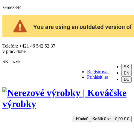
zemez894
Telefón: +421 46 542 52 37
v prac. dobe
SK
Jazyk
SK
Registrovať
EN
Prihlásiť sa
DE
Hľadať
Košík
0 ks - 0,00 €
0