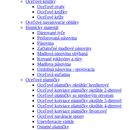
Oceľové krúžky
Oceľové ovaly
Oceľové krúžky
Oceľové kríže
Oceľové navarovacie oblúky
Hutnícky materiál
Dierované tyče
Perforovaná pásovina
Pásovina
Začiatočné madlové pásoviny
Madlová pásovina ohýbaná
Kované jokloviny a rúry
Madlova pásovina
Ozdobná pásovina - spojovacia
Oceľová guľatina
Oceľové platničky
Oceľové platničky okrúhle/ bezdierové
Oceľové kotviace platničky okrúhle 2-dierové
Oceľové platničky so stredovým otvorom
Oceľové kotviace platničky okrúhle 3-dierové
Oceľové kotviace platničky okrúhle 4-dierové
Oceľové kotviace platničky štvorcové
Oceľové naváracie spony
Upevňovacie vinkle
Ostatné platničky