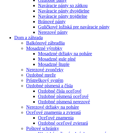
Ozdobné pánty
Naváracie pánty so zátkou
Naváracie pánty dvojdielne
Naváracie pánty trojdielne
Bránové pánty
Guličkové ložiská pre naváracie pánty
Nerezové pánty
Dom a záhrada
Balkónové zábradlia
Mosadzné výrobky
Mosadzné držiaky na poháre
Mosadzné gule plné
Mosadzné štuple
Nerezové zvončeky
Ozdobné mreže
Prístreškový systém
Ozdobné písmená a čísla
Ozdobné čísla oceľové
Ozdobné písmená oceľové
Ozdobné písmená nerezové
Nerezové držiaky na poháre
Oceľové znamenia a zvieratá
Oceľové znamenia
Ozdobné oceľové zvierará
Poštové schránky