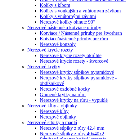
Kolíky s kĺbom
Kolíky s vonkajším a vnútorným závitom
Kolíky s vnútornými závitmi
Nerezové kolíky ohnuté 90°
Nerezové nástenné a kotviace príruby
Kotviace / Nástenné príruby pre štvorhran
Kotviace/nástenné príruby pre rúru
Nerezové konzoly
Nerezové krycie rozety
Nerezové krycie rozety okrúhle
Nerezové krycie rozety - štvorcové
Nerezové krytky
Nerezové krytky stĺpikov pyramídové
Nerezové krytky stĺpikov pyramídové -
obdĺžnikové
Nerezové ozdobné kocky
Gumené krytky na rúru
Nerezové krytky na rúru - vypuklé
Nerezové kĺby a objímky
Nerezové kĺby
Nerezové objímky
Nerezové stĺpiky a madlá
Nerezové stĺpiky z rúry 42.4 mm
Nerezové stĺpiky z rúry 40x40x2