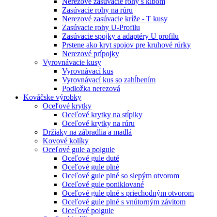
Nerezové zasúvacie rohy s kĺbom
Zasúvacie rohy na rúru
Nerezové zasúvacie kríže - T kusy
Zasúvacie rohy U-Profilu
Zasúvacie spojky a adaptéry U profilu
Prstene ako kryt spojov pre kruhové rúrky
Nerezové prípojky
Vyrovnávacie kusy
Vyrovnávací kus
Vyrovnávací kus so zahĺbením
Podložka nerezová
Kováčske výrobky
Oceľové krytky
Oceľové krytky na stĺpiky
Oceľové krytky na rúru
Držiaky na zábradlia a madlá
Kovové kolíky
Oceľové gule a polgule
Oceľové gule duté
Oceľové gule plné
Oceľové gule plné so slepým otvorom
Oceľové gule poniklované
Oceľové gule plné s priechodným otvorom
Oceľové gule plné s vnútorným závitom
Oceľové polgule