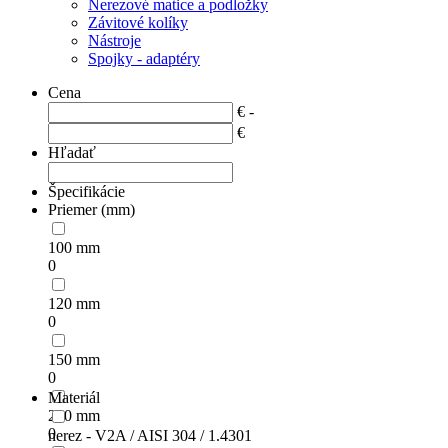
Nerezové matice a podložky
Závitové kolíky
Nástroje
Spojky - adaptéry
Cena
€ -
€
Hľadať
Špecifikácie
Priemer (mm)
100 mm
0
120 mm
0
150 mm
0
Materiál
200 mm
0
nerez - V2A / AISI 304 / 1.4301