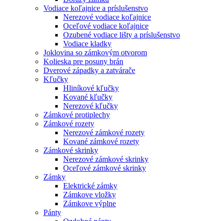
Vodiace koľajnice a príslušenstvo
Nerezové vodiace koľajnice
Oceľové vodiace koľajnice
Ozubené vodiace lišty a príslušenstvo
Vodiace kladky
Joklovina so zámkovým otvorom
Kolieska pre posuny brán
Dverové západky a zatvárače
Kľučky
Hliníkové kľučky
Kované kľučky
Nerezové kľučky
Zámkové protiplechy
Zámkové rozety
Nerezové zámkové rozety
Kované zámkové rozety
Zámkové skrinky
Nerezové zámkové skrinky
Oceľové zámkové skrinky
Zámky
Elektrické zámky
Zámkove vložky
Zámkove výplne
Pánty