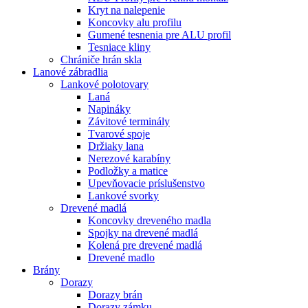
Kryt na nalepenie
Koncovky alu profilu
Gumené tesnenia pre ALU profil
Tesniace kliny
Chrániče hrán skla
Lanové zábradlia
Lankové polotovary
Laná
Napináky
Závitové terminály
Tvarové spoje
Držiaky lana
Nerezové karabíny
Podložky a matice
Upevňovacie príslušenstvo
Lankové svorky
Drevené madlá
Koncovky dreveného madla
Spojky na drevené madlá
Kolená pre drevené madlá
Drevené madlo
Brány
Dorazy
Dorazy brán
Dorazy zámku