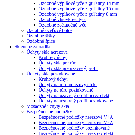
Ozdobné výplňové tyče z guľatiny 14 mm
Ozdobné výplňové tyče z guľatiny 15 mm
Ozdobné výplňové tyče z guľatiny 8 mm
Ozdobné vlnovkové tyče
Ozdobné začiatočné tyče
Ozdobné oceľové bolce
Ozdobné šišky
Ozdobné špice
Sklenené zábradlia
Úchyty skla nerezové
Kruhový úchyt
Úchyty skla pre rúru
Úchyty skla pre uzavretý profil
Úchyty skla pozinkované
Kruhový úchyt
Úchyty na rúru nerezový efekt
Úchyty na rúru pozinkované
Úchyty na uzavretý profil nerez efekt
Úchyty na uzavretý profil pozinkované
Mosadzné úchyty skla
Bezpečnostné podložky
Bezpečnostné podložky nerezové V4A
Bezpečnostné podložky nerezové V2A
Bezpečnostné podložky pozinkované
Bezpečnostné podložky nerezový efekt