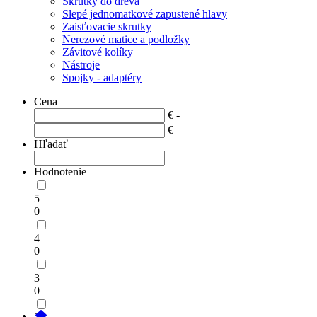
Skrutky do dreva
Slepé jednomatkové zapustené hlavy
Zaisťovacie skrutky
Nerezové matice a podložky
Závitové kolíky
Nástroje
Spojky - adaptéry
Cena
€ -
€
Hľadať
Hodnotenie
5
0
4
0
3
0