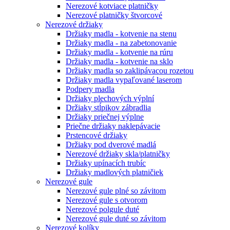
Nerezové kotviace platničky
Nerezové platničky štvorcové
Nerezové držiaky
Držiaky madla - kotvenie na stenu
Držiaky madla - na zabetonovanie
Držiaky madla - kotvenie na rúru
Držiaky madla - kotvenie na sklo
Držiaky madla so zaklipávacou rozetou
Držiaky madla vypaľované laserom
Podpery madla
Držiaky plechových výplní
Držiaky stĺpikov zábradlia
Držiaky priečnej výplne
Priečne držiaky naklepávacie
Prstencové držiaky
Držiaky pod dverové madlá
Nerezové držiaky skla/platničky
Držiaky upínacích trubíc
Držiaky madlových platničiek
Nerezové gule
Nerezové gule plné so závitom
Nerezové gule s otvorom
Nerezové polgule duté
Nerezové gule duté so závitom
Nerezové kolíky