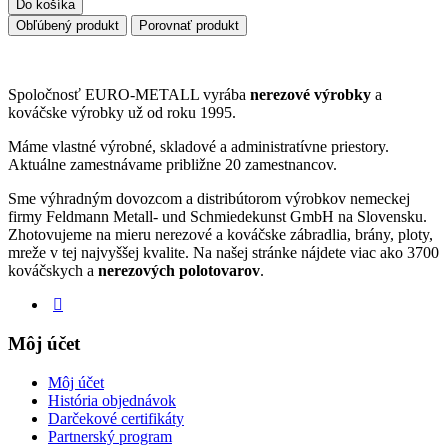
Do košíka
Obľúbený produkt
Porovnať produkt
Spoločnosť EURO-METALL vyrába
nerezové výrobky
a
kováčske výrobky už od roku 1995.
Máme vlastné výrobné, skladové a administratívne priestory.
Aktuálne zamestnávame približne 20 zamestnancov.
Sme výhradným dovozcom a distribútorom výrobkov nemeckej
firmy Feldmann Metall- und Schmiedekunst GmbH na Slovensku.
Zhotovujeme na mieru nerezové a kováčske zábradlia, brány, ploty,
mreže v tej najvyššej kvalite. Na našej stránke nájdete viac ako 3700
kováčskych a
nerezových polotovarov
.
Môj účet
Môj účet
História objednávok
Darčekové certifikáty
Partnerský program