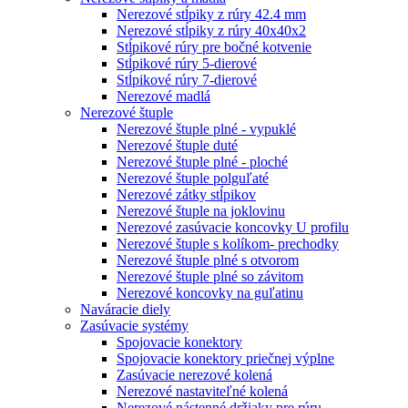
Nerezové stĺpiky z rúry 42.4 mm
Nerezové stĺpiky z rúry 40x40x2
Stĺpikové rúry pre bočné kotvenie
Stĺpikové rúry 5-dierové
Stĺpikové rúry 7-dierové
Nerezové madlá
Nerezové štuple
Nerezové štuple plné - vypuklé
Nerezové štuple duté
Nerezové štuple plné - ploché
Nerezové štuple polguľaté
Nerezové zátky stĺpikov
Nerezové štuple na joklovinu
Nerezové zasúvacie koncovky U profilu
Nerezové štuple s kolíkom- prechodky
Nerezové štuple plné s otvorom
Nerezové štuple plné so závitom
Nerezové koncovky na guľatinu
Naváracie diely
Zasúvacie systémy
Spojovacie konektory
Spojovacie konektory priečnej výplne
Zasúvacie nerezové kolená
Nerezové nastaviteľné kolená
Nerezové nástenné držiaky pre rúru