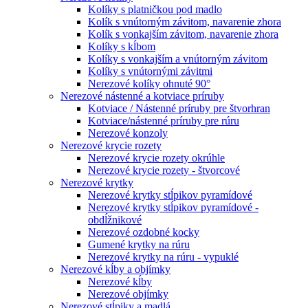
Kolíky s platničkou pod madlo
Kolík s vnútorným závitom, navarenie zhora
Kolík s vonkajším závitom, navarenie zhora
Kolíky s kĺbom
Kolíky s vonkajším a vnútorným závitom
Kolíky s vnútornými závitmi
Nerezové kolíky ohnuté 90°
Nerezové nástenné a kotviace príruby
Kotviace / Nástenné príruby pre štvorhran
Kotviace/nástenné príruby pre rúru
Nerezové konzoly
Nerezové krycie rozety
Nerezové krycie rozety okrúhle
Nerezové krycie rozety - štvorcové
Nerezové krytky
Nerezové krytky stĺpikov pyramídové
Nerezové krytky stĺpikov pyramídové -
obdĺžnikové
Nerezové ozdobné kocky
Gumené krytky na rúru
Nerezové krytky na rúru - vypuklé
Nerezové kĺby a objímky
Nerezové kĺby
Nerezové objímky
Nerezové stĺpiky a madlá