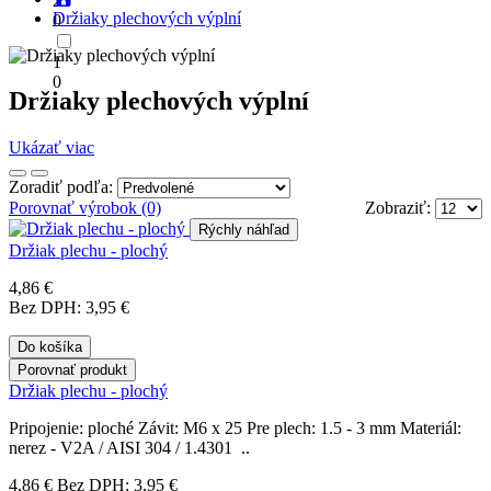
2
Držiaky plechových výplní
0
1
0
Držiaky plechových výplní
Ukázať viac
Zoradiť podľa:
Porovnať výrobok (0)
Zobraziť:
Rýchly náhľad
Držiak plechu - plochý
4,86 €
Bez DPH: 3,95 €
Do košíka
Porovnať produkt
Držiak plechu - plochý
Pripojenie: ploché Závit: M6 x 25 Pre plech: 1.5 - 3 mm Materiál:
nerez - V2A / AISI 304 / 1.4301 ..
4,86 €
Bez DPH: 3,95 €