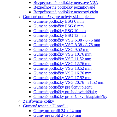
Bezpečnostné podložky nerezové V2A
Bezpečnostné podložky pozinkované
Bezpečnostné podložky nerezový efekt
Gumené podložky pre úchyty skla a plechu
Gumené podložky ESG 6 mm
Gumené podložky ESG 8 mm
Gumené podložky ESG 10 mm
Gumené podložky ESG 12 mm
Gumené podložky VSG 6.38 - 6.76 mm
Gumené podložky VSG 8.38 - 8.76 mm
Gumené podložky VSG 9.52 mm
Gumené podložky VSG 10.76 mm
Gumené podložky VSG 11.52 mm
Gumené podložky VSG 12.76 mm
Gumené podložky VSG 13.52 mm
Gumené podložky VSG 16.76 mm
Gumené podložky VSG 17.52 mm
Gumené podložky VSG 20.76 - 21.52 mm
Gumené podložky pre úchyt plechu
Gumené podložky pre bodové držiaky
Gumené podložky pre držiaky skla/platničky
Zaisťovacie kolíky
Gumené tesnenia U profilu
Gumy pre profil 24 x 24 mm
Gumy pre profil 27 x 30 mm