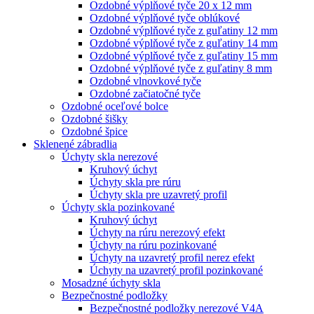
Ozdobné výplňové tyče 20 x 12 mm
Ozdobné výplňové tyče oblúkové
Ozdobné výplňové tyče z guľatiny 12 mm
Ozdobné výplňové tyče z guľatiny 14 mm
Ozdobné výplňové tyče z guľatiny 15 mm
Ozdobné výplňové tyče z guľatiny 8 mm
Ozdobné vlnovkové tyče
Ozdobné začiatočné tyče
Ozdobné oceľové bolce
Ozdobné šišky
Ozdobné špice
Sklenené zábradlia
Úchyty skla nerezové
Kruhový úchyt
Úchyty skla pre rúru
Úchyty skla pre uzavretý profil
Úchyty skla pozinkované
Kruhový úchyt
Úchyty na rúru nerezový efekt
Úchyty na rúru pozinkované
Úchyty na uzavretý profil nerez efekt
Úchyty na uzavretý profil pozinkované
Mosadzné úchyty skla
Bezpečnostné podložky
Bezpečnostné podložky nerezové V4A