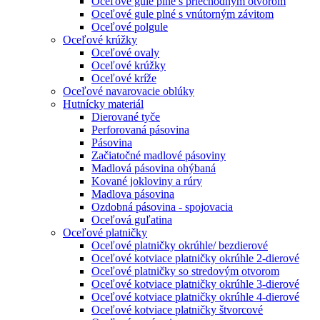
Oceľové gule plné s priechodným otvorom
Oceľové gule plné s vnútorným závitom
Oceľové polgule
Oceľové krúžky
Oceľové ovaly
Oceľové krúžky
Oceľové kríže
Oceľové navarovacie oblúky
Hutnícky materiál
Dierované tyče
Perforovaná pásovina
Pásovina
Začiatočné madlové pásoviny
Madlová pásovina ohýbaná
Kované jokloviny a rúry
Madlova pásovina
Ozdobná pásovina - spojovacia
Oceľová guľatina
Oceľové platničky
Oceľové platničky okrúhle/ bezdierové
Oceľové kotviace platničky okrúhle 2-dierové
Oceľové platničky so stredovým otvorom
Oceľové kotviace platničky okrúhle 3-dierové
Oceľové kotviace platničky okrúhle 4-dierové
Oceľové kotviace platničky štvorcové