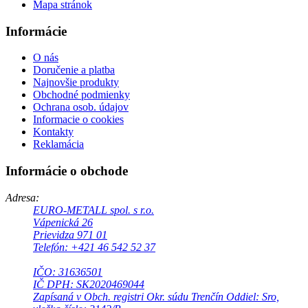
Mapa stránok
Informácie
O nás
Doručenie a platba
Najnovšie produkty
Obchodné podmienky
Ochrana osob. údajov
Informacie o cookies
Kontakty
Reklamácia
Informácie o obchode
Adresa:
EURO-METALL spol. s r.o.
Vápenická 26
Prievidza 971 01
Telefón: +421 46 542 52 37
IČO: 31636501
IČ DPH: SK2020469044
Zapísaná v Obch. registri Okr. súdu Trenčín Oddiel: Sro,