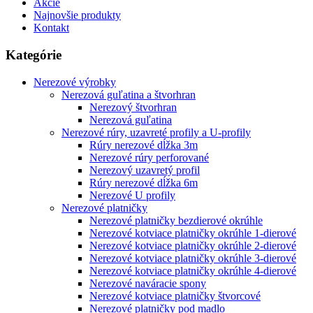
Akcie
Najnovšie produkty
Kontakt
Kategórie
Nerezové výrobky
Nerezová guľatina a štvorhran
Nerezový štvorhran
Nerezová guľatina
Nerezové rúry, uzavreté profily a U-profily
Rúry nerezové dĺžka 3m
Nerezové rúry perforované
Nerezový uzavretý profil
Rúry nerezové dĺžka 6m
Nerezové U profily
Nerezové platničky
Nerezové platničky bezdierové okrúhle
Nerezové kotviace platničky okrúhle 1-dierové
Nerezové kotviace platničky okrúhle 2-dierové
Nerezové kotviace platničky okrúhle 3-dierové
Nerezové kotviace platničky okrúhle 4-dierové
Nerezové naváracie spony
Nerezové kotviace platničky štvorcové
Nerezové platničky pod madlo