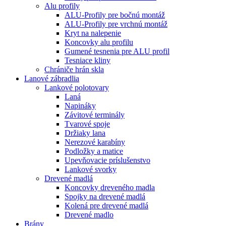
Alu profily
ALU-Profily pre bočnú montáž
ALU-Profily pre vrchnú montáž
Kryt na nalepenie
Koncovky alu profilu
Gumené tesnenia pre ALU profil
Tesniace kliny
Chrániče hrán skla
Lanové zábradlia
Lankové polotovary
Laná
Napináky
Závitové terminály
Tvarové spoje
Držiaky lana
Nerezové karabíny
Podložky a matice
Upevňovacie príslušenstvo
Lankové svorky
Drevené madlá
Koncovky dreveného madla
Spojky na drevené madlá
Kolená pre drevené madlá
Drevené madlo
Brány