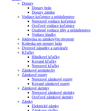
Dorazy
Dorazy brán
Dorazy zámku
Vodiace koľajnice a príslušenstvo
Nerezové vodiace koľajnice
Oceľové vodiace koľajnice
Ozubené vodiace lišty a príslušenstvo
Vodiace kladky
Joklovina so zámkovým otvorom
Kolieska pre posuny brán
Dverové západky a zatvárače
Kľučky
Hliníkové kľučky
Kované kľučky
Nerezové kľučky
Zámkové protiplechy
Zámkové rozety
Nerezové zámkové rozety
Kované zámkové rozety
Zámkové skrinky
Nerezové zámkové skrinky
Oceľové zámkové skrinky
Zámky
Elektrické zámky
Zámkove vložky