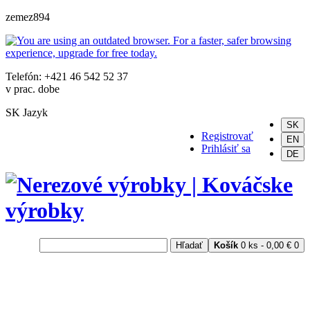
zemez894
Telefón: +421 46 542 52 37
v prac. dobe
SK
Jazyk
SK
Registrovať
EN
Prihlásiť sa
DE
Hľadať
Košík
0 ks - 0,00 €
0