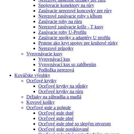
Spojovacie konektory na rúry
Zasúvacie nerezové koncovky pre rúry
Nerezové zasúvacie rohy s kĺbom
Zasúvacie rohy na rúru
Nerezové zasúvacie kríže - T kusy
Zasúvacie rohy U-Profilu
Zasúvacie spojky a adaptéry U profilu
Prstene ako kryt spojov pre kruhové rúrky
Nerezové prípojky
Vyrovnávacie kusy
Vyrovnávací kus
Vyrovnávací kus so zahĺbením
Podložka nerezová
Kováčske výrobky
Oceľové krytky
Oceľové krytky na stĺpiky
Oceľové krytky na rúru
Držiaky na zábradlia a madlá
Kovové kolíky
Oceľové gule a polgule
Oceľové gule duté
Oceľové gule plné
Oceľové gule plné so slepým otvorom
Oceľové gule poniklované