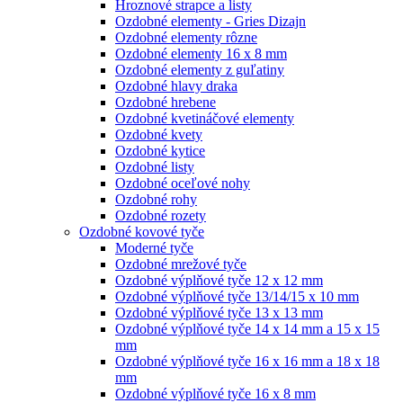
Hroznové strapce a listy
Ozdobné elementy - Gries Dizajn
Ozdobné elementy rôzne
Ozdobné elementy 16 x 8 mm
Ozdobné elementy z guľatiny
Ozdobné hlavy draka
Ozdobné hrebene
Ozdobné kvetináčové elementy
Ozdobné kvety
Ozdobné kytice
Ozdobné listy
Ozdobné oceľové nohy
Ozdobné rohy
Ozdobné rozety
Ozdobné kovové tyče
Moderné tyče
Ozdobné mrežové tyče
Ozdobné výplňové tyče 12 x 12 mm
Ozdobné výplňové tyče 13/14/15 x 10 mm
Ozdobné výplňové tyče 13 x 13 mm
Ozdobné výplňové tyče 14 x 14 mm a 15 x 15
mm
Ozdobné výplňové tyče 16 x 16 mm a 18 x 18
mm
Ozdobné výplňové tyče 16 x 8 mm