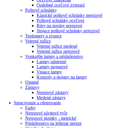
Ozdobné oceľové zvierará
Poštové schránky
Klasické poštové schránky nerezové
Poštové schránky oceľové
Rúry na noviny nerezové
Stojace poštové schránky nerezové
Teplomery a zvonce
Veterné ružice
Veterné ružice medené
Veterné ružice nerezové
Vonkajšie lampy a príslušenstvo
Lampy nástenné
Lampy stojanové
Visiace lampy
Konzoly a stojany na lampy
Ostatné
Zástavy
Nerezové zástavy
Medené zástavy
Spracovanie a ošetrovanie
Farby
Nerezové závitové tyče
Nerezové skrutky - metrické
Príslušenstvo na leštenie nereze