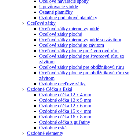
Oceľové naváracie spony
Upevňovacie vinkle
Ostatné platničky
Ozdobné podlahové platničky
Oceľové zátky
Oceľové zátky mierne vypuklé
Oceľové zátky ploché
Oceľové zátky mierne vypuklé so závitom
Oceľové zátky ploché so závitom
Oceľové zátky ploché pre štvorcovú rúru
Oceľové zátky ploché pre štvorcovú rúru so
závitom
Oceľové zátky ploché pre obdĺžnikovú rúru
Oceľové zátky ploché pre obdĺžnikovú rúru so
závitom
Ozdobné oceľové zátky
Ozdobné Céčka a Eská
Ozdobné céčka 12 x 4 mm
Ozdobné céčka 12 x 5 mm
Ozdobné céčka 12 x 6 mm
Ozdobné céčka 15 x 4 mm
Ozdobné céčka 16 x 8 mm
Ozdobné céčka z guľatiny
Ozdobné eská
Ozdobné elementy