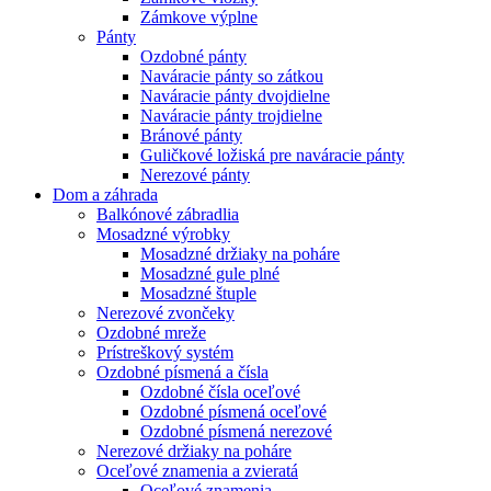
Zámkove výplne
Pánty
Ozdobné pánty
Naváracie pánty so zátkou
Naváracie pánty dvojdielne
Naváracie pánty trojdielne
Bránové pánty
Guličkové ložiská pre naváracie pánty
Nerezové pánty
Dom a záhrada
Balkónové zábradlia
Mosadzné výrobky
Mosadzné držiaky na poháre
Mosadzné gule plné
Mosadzné štuple
Nerezové zvončeky
Ozdobné mreže
Prístreškový systém
Ozdobné písmená a čísla
Ozdobné čísla oceľové
Ozdobné písmená oceľové
Ozdobné písmená nerezové
Nerezové držiaky na poháre
Oceľové znamenia a zvieratá
Oceľové znamenia