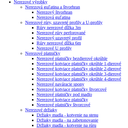
Nerezové výrobky
Nerezová guľatina a štvorhran
Nerezový štvorhran
Nerezová guľatina
Nerezové rúry, uzavreté profily a U-profily
Rúry nerezové dĺžka 3m
Nerezové rúry perforované
Nerezový uzavretý profil
Rúry nerezové dĺžka 6m
Nerezové U profily
Nerezové platničky
Nerezové platničky bezdierové okrúhle
Nerezové kotviace platničky okrúhle 1-dierové
Nerezové kotviace platničky okrúhle 2-dierové
Nerezové kotviace platničky okrúhle 3-dierové
Nerezové kotviace platničky okrúhle 4-dierové
Nerezové naváracie spony
Nerezové kotviace platničky štvorcové
Nerezové platničky pod madlo
Nerezové kotviace platničky
Nerezové platničky štvorcové
Nerezové držiaky
Držiaky madla - kotvenie na stenu
Držiaky madla - na zabetonovanie
Držiaky madla - kotvenie na rúru