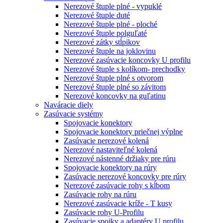
Nerezové štuple plné - vypuklé
Nerezové štuple duté
Nerezové štuple plné - ploché
Nerezové štuple polguľaté
Nerezové zátky stĺpikov
Nerezové štuple na joklovinu
Nerezové zasúvacie koncovky U profilu
Nerezové štuple s kolíkom- prechodky
Nerezové štuple plné s otvorom
Nerezové štuple plné so závitom
Nerezové koncovky na guľatinu
Naváracie diely
Zasúvacie systémy
Spojovacie konektory
Spojovacie konektory priečnej výplne
Zasúvacie nerezové kolená
Nerezové nastaviteľné kolená
Nerezové nástenné držiaky pre rúru
Spojovacie konektory na rúry
Zasúvacie nerezové koncovky pre rúry
Nerezové zasúvacie rohy s kĺbom
Zasúvacie rohy na rúru
Nerezové zasúvacie kríže - T kusy
Zasúvacie rohy U-Profilu
Zasúvacie spojky a adaptéry U profilu