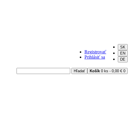
SK
Registrovať
EN
Prihlásiť sa
DE
Hľadať
Košík
0 ks - 0,00 €
0