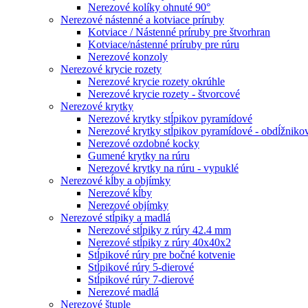
Nerezové kolíky ohnuté 90°
Nerezové nástenné a kotviace príruby
Kotviace / Nástenné príruby pre štvorhran
Kotviace/nástenné príruby pre rúru
Nerezové konzoly
Nerezové krycie rozety
Nerezové krycie rozety okrúhle
Nerezové krycie rozety - štvorcové
Nerezové krytky
Nerezové krytky stĺpikov pyramídové
Nerezové krytky stĺpikov pyramídové - obdĺžniko
Nerezové ozdobné kocky
Gumené krytky na rúru
Nerezové krytky na rúru - vypuklé
Nerezové kĺby a objímky
Nerezové kĺby
Nerezové objímky
Nerezové stĺpiky a madlá
Nerezové stĺpiky z rúry 42.4 mm
Nerezové stĺpiky z rúry 40x40x2
Stĺpikové rúry pre bočné kotvenie
Stĺpikové rúry 5-dierové
Stĺpikové rúry 7-dierové
Nerezové madlá
Nerezové štuple