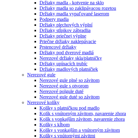
Držiaky madla - kotvenie na sklo
Držiaky madla so zaklipávacou rozetou
Držiaky madla vypaľované laserom
Podpery madla
Držiaky plechových výplní
Držiaky stĺpikov zábradlia
Držiaky priečnej výplne
Priečne držiaky naklepávacie
Prstencové držiaky
Držiaky pod dverové madlá
Nerezové držiaky skla/platničky
Držiaky upínacích trubíc
Držiaky madlových platničiek
Nerezové gule
Nerezové gule plné so závitom
Nerezové gule s otvorom
Nerezové polgule duté
Nerezové gule duté so závitom
Nerezové kolíky
Kolíky s platničkou pod madlo
Kolík s vnútorným závitom, navarenie zhora
Kolík s vonkajším závitom, navarenie zhora
Kolíky s kĺbom
Kolíky s vonkajším a vnútorným závitom
Kolíky s vnútornými závitmi