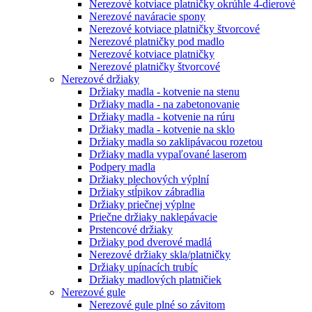
Nerezové kotviace platničky okrúhle 4-dierové
Nerezové naváracie spony
Nerezové kotviace platničky štvorcové
Nerezové platničky pod madlo
Nerezové kotviace platničky
Nerezové platničky štvorcové
Nerezové držiaky
Držiaky madla - kotvenie na stenu
Držiaky madla - na zabetonovanie
Držiaky madla - kotvenie na rúru
Držiaky madla - kotvenie na sklo
Držiaky madla so zaklipávacou rozetou
Držiaky madla vypaľované laserom
Podpery madla
Držiaky plechových výplní
Držiaky stĺpikov zábradlia
Držiaky priečnej výplne
Priečne držiaky naklepávacie
Prstencové držiaky
Držiaky pod dverové madlá
Nerezové držiaky skla/platničky
Držiaky upínacích trubíc
Držiaky madlových platničiek
Nerezové gule
Nerezové gule plné so závitom