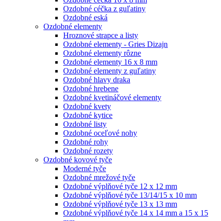
Ozdobné céčka z guľatiny
Ozdobné eská
Ozdobné elementy
Hroznové strapce a listy
Ozdobné elementy - Gries Dizajn
Ozdobné elementy rôzne
Ozdobné elementy 16 x 8 mm
Ozdobné elementy z guľatiny
Ozdobné hlavy draka
Ozdobné hrebene
Ozdobné kvetináčové elementy
Ozdobné kvety
Ozdobné kytice
Ozdobné listy
Ozdobné oceľové nohy
Ozdobné rohy
Ozdobné rozety
Ozdobné kovové tyče
Moderné tyče
Ozdobné mrežové tyče
Ozdobné výplňové tyče 12 x 12 mm
Ozdobné výplňové tyče 13/14/15 x 10 mm
Ozdobné výplňové tyče 13 x 13 mm
Ozdobné výplňové tyče 14 x 14 mm a 15 x 15