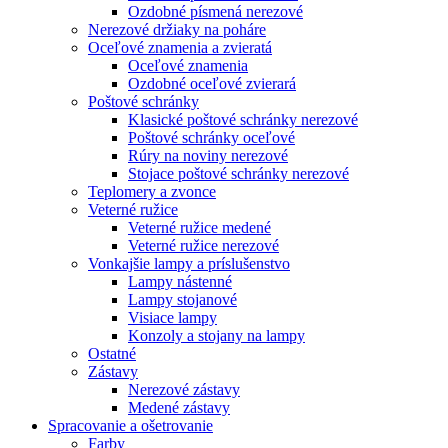
Ozdobné písmená nerezové
Nerezové držiaky na poháre
Oceľové znamenia a zvieratá
Oceľové znamenia
Ozdobné oceľové zvierará
Poštové schránky
Klasické poštové schránky nerezové
Poštové schránky oceľové
Rúry na noviny nerezové
Stojace poštové schránky nerezové
Teplomery a zvonce
Veterné ružice
Veterné ružice medené
Veterné ružice nerezové
Vonkajšie lampy a príslušenstvo
Lampy nástenné
Lampy stojanové
Visiace lampy
Konzoly a stojany na lampy
Ostatné
Zástavy
Nerezové zástavy
Medené zástavy
Spracovanie a ošetrovanie
Farby