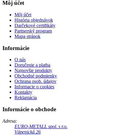
Môj účet
Môj účet
História objednávok
Darčekové certifikáty
Partnerský program
Mapa stránok
Informácie
O nás
Doručenie a platba
Najnovšie produkty
Obchodné podmienky
Ochrana osob. údajov
Informacie o cookies
Kontakty
Reklamácia
Informácie o obchode
Adresa:
EURO-METALL spol. s r.o.
Vápenická 26