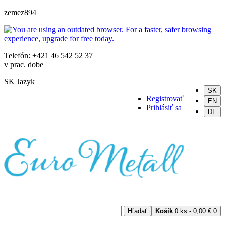
zemez894
Telefón: +421 46 542 52 37
v prac. dobe
SK
Jazyk
SK
Registrovať
EN
Prihlásiť sa
DE
Hľadať
Košík
0 ks - 0,00 €
0