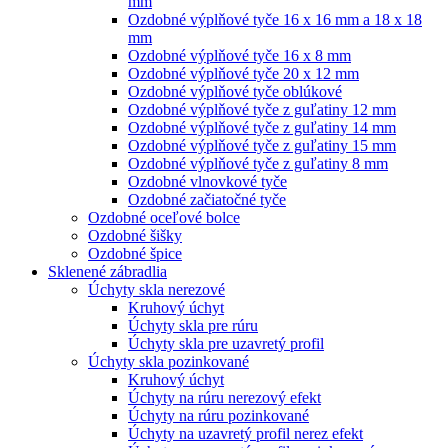
mm
Ozdobné výplňové tyče 16 x 16 mm a 18 x 18
mm
Ozdobné výplňové tyče 16 x 8 mm
Ozdobné výplňové tyče 20 x 12 mm
Ozdobné výplňové tyče oblúkové
Ozdobné výplňové tyče z guľatiny 12 mm
Ozdobné výplňové tyče z guľatiny 14 mm
Ozdobné výplňové tyče z guľatiny 15 mm
Ozdobné výplňové tyče z guľatiny 8 mm
Ozdobné vlnovkové tyče
Ozdobné začiatočné tyče
Ozdobné oceľové bolce
Ozdobné šišky
Ozdobné špice
Sklenené zábradlia
Úchyty skla nerezové
Kruhový úchyt
Úchyty skla pre rúru
Úchyty skla pre uzavretý profil
Úchyty skla pozinkované
Kruhový úchyt
Úchyty na rúru nerezový efekt
Úchyty na rúru pozinkované
Úchyty na uzavretý profil nerez efekt