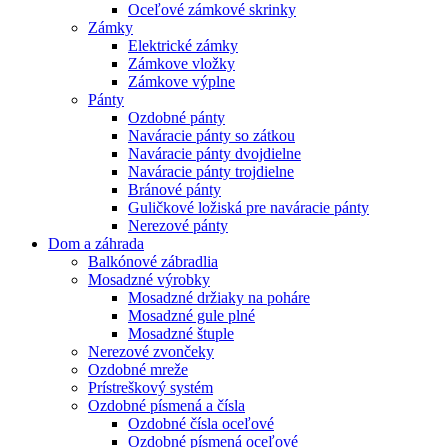
Oceľové zámkové skrinky
Zámky
Elektrické zámky
Zámkove vložky
Zámkove výplne
Pánty
Ozdobné pánty
Naváracie pánty so zátkou
Naváracie pánty dvojdielne
Naváracie pánty trojdielne
Bránové pánty
Guličkové ložiská pre naváracie pánty
Nerezové pánty
Dom a záhrada
Balkónové zábradlia
Mosadzné výrobky
Mosadzné držiaky na poháre
Mosadzné gule plné
Mosadzné štuple
Nerezové zvončeky
Ozdobné mreže
Prístreškový systém
Ozdobné písmená a čísla
Ozdobné čísla oceľové
Ozdobné písmená oceľové