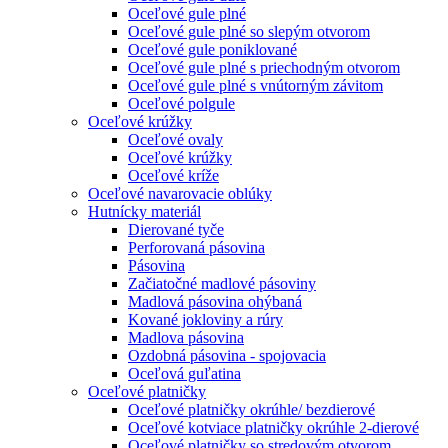
Oceľové gule plné
Oceľové gule plné so slepým otvorom
Oceľové gule poniklované
Oceľové gule plné s priechodným otvorom
Oceľové gule plné s vnútorným závitom
Oceľové polgule
Oceľové krúžky
Oceľové ovaly
Oceľové krúžky
Oceľové kríže
Oceľové navarovacie oblúky
Hutnícky materiál
Dierované tyče
Perforovaná pásovina
Pásovina
Začiatočné madlové pásoviny
Madlová pásovina ohýbaná
Kované jokloviny a rúry
Madlova pásovina
Ozdobná pásovina - spojovacia
Oceľová guľatina
Oceľové platničky
Oceľové platničky okrúhle/ bezdierové
Oceľové kotviace platničky okrúhle 2-dierové
Oceľové platničky so stredovým otvorom