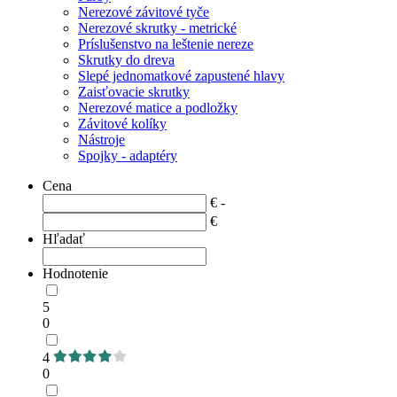
Nerezové závitové tyče
Nerezové skrutky - metrické
Príslušenstvo na leštenie nereze
Skrutky do dreva
Slepé jednomatkové zapustené hlavy
Zaisťovacie skrutky
Nerezové matice a podložky
Závitové kolíky
Nástroje
Spojky - adaptéry
Cena
€ -
€
Hľadať
Hodnotenie
5
0
4
0