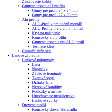
Zaisťovacie kolíky
Gumené tesnenia U profilu
Gumy pre profil 24 x 24 mm
Gumy pre profil 27 x 30 mm
Alu profily
ALU-Profily pre bočnú montáž
ALU-Profily pre vrchnú montáž
Kryt na nalepenie
Koncovky alu profilu
Gumené tesnenia pre ALU profil
Tesniace kliny
Chrániče hrán skla
Lanové zábradlia
Lankové polotovary
Laná
Napináky
Závitové terminály
Tvarové spoje
Držiaky lana
Nerezové karabíny
Podložky a matice
Upevňovacie príslušenstvo
Lankové svorky
Drevené madlá
Koncovky dreveného madla