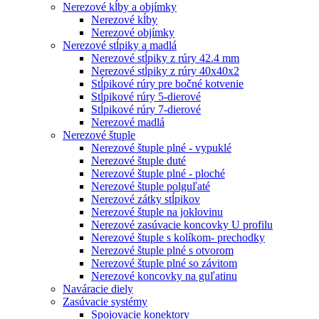
Nerezové kĺby a objímky
Nerezové kĺby
Nerezové objímky
Nerezové stĺpiky a madlá
Nerezové stĺpiky z rúry 42.4 mm
Nerezové stĺpiky z rúry 40x40x2
Stĺpikové rúry pre bočné kotvenie
Stĺpikové rúry 5-dierové
Stĺpikové rúry 7-dierové
Nerezové madlá
Nerezové štuple
Nerezové štuple plné - vypuklé
Nerezové štuple duté
Nerezové štuple plné - ploché
Nerezové štuple polguľaté
Nerezové zátky stĺpikov
Nerezové štuple na joklovinu
Nerezové zasúvacie koncovky U profilu
Nerezové štuple s kolíkom- prechodky
Nerezové štuple plné s otvorom
Nerezové štuple plné so závitom
Nerezové koncovky na guľatinu
Naváracie diely
Zasúvacie systémy
Spojovacie konektory