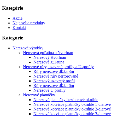
Kategórie
Akcie
Najnovšie produkty
Kontakt
Kategórie
Nerezové výrobky
Nerezová guľatina a štvorhran
Nerezový štvorhran
Nerezová guľatina
Nerezové rúry, uzavreté profily a U-profily
Rúry nerezové dĺžka 3m
Nerezové rúry perforované
Nerezový uzavretý profil
Rúry nerezové dĺžka 6m
Nerezové U profily
Nerezové platničky
Nerezové platničky bezdierové okrúhle
Nerezové kotviace platničky okrúhle 1-dierové
Nerezové kotviace platničky okrúhle 2-dierové
Nerezové kotviace platničky okrúhle 3-dierové