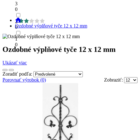
3
0
2
Ozdobné výplňové tyče 12 x 12 mm
0
1
0
Ozdobné výplňové tyče 12 x 12 mm
Ukázať viac
Zoradiť podľa:
Porovnať výrobok (0)
Zobraziť: