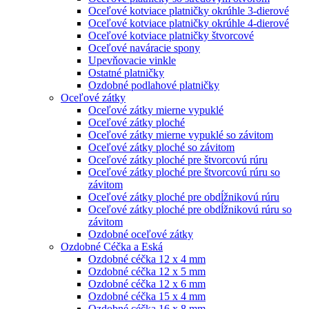
Oceľové kotviace platničky okrúhle 3-dierové
Oceľové kotviace platničky okrúhle 4-dierové
Oceľové kotviace platničky štvorcové
Oceľové naváracie spony
Upevňovacie vinkle
Ostatné platničky
Ozdobné podlahové platničky
Oceľové zátky
Oceľové zátky mierne vypuklé
Oceľové zátky ploché
Oceľové zátky mierne vypuklé so závitom
Oceľové zátky ploché so závitom
Oceľové zátky ploché pre štvorcovú rúru
Oceľové zátky ploché pre štvorcovú rúru so
závitom
Oceľové zátky ploché pre obdĺžnikovú rúru
Oceľové zátky ploché pre obdĺžnikovú rúru so
závitom
Ozdobné oceľové zátky
Ozdobné Céčka a Eská
Ozdobné céčka 12 x 4 mm
Ozdobné céčka 12 x 5 mm
Ozdobné céčka 12 x 6 mm
Ozdobné céčka 15 x 4 mm
Ozdobné céčka 16 x 8 mm