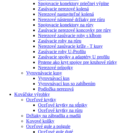
Spojovacie konektory priečnej výplne
Zasúvacie nerezové kolená
Nerezové nastaviteľné kolená
Nerezové nástenné držiaky pre rúru
Spojovacie konektory na rúry
Zasúvacie nerezové koncovky pre rúry
Nerezové zasúvacie rohy s kĺbom
Zasúvacie rohy na rúru
Nerezové zasúvacie kríže - T kusy
Zasúvacie rohy U-Profilu
Zasúvacie spojky a adaptéry U profilu
Prstene ako kryt spojov pre kruhové rúrky
Nerezové prípojky
Vyrovnávacie kusy
Vyrovnávací kus
Vyrovnávací kus so zahĺbením
Podložka nerezová
Kováčske výrobky
Oceľové krytky
Oceľové krytky na stĺpiky
Oceľové krytky na rúru
Držiaky na zábradlia a madlá
Kovové kolíky
Oceľové gule a polgule
Oceľové gule duté