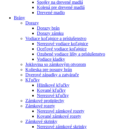
Spojky na drevené madlá
Kolená pre drevené madlá
Drevené madlo
Brány
Dorazy
Dorazy brán
Dorazy zámku
Vodiace koľajnice a príslušenstvo
Nerezové vodiace koľajnice
Oceľové vodiace koľajnice
Ozubené vodiace lišty a príslušenstvo
Vodiace kladky
Joklovina so zámkovým otvorom
Kolieska pre posuny brán
Dverové západky a zatvárače
Kľučky
Hliníkové kľučky
Kované kľučky
Nerezové kľučky
Zámkové protiplechy
Zámkové rozety
Nerezové zámkové rozety
Kované zámkové rozety
Zámkové skrinky
Nerezové zámkové skrinky