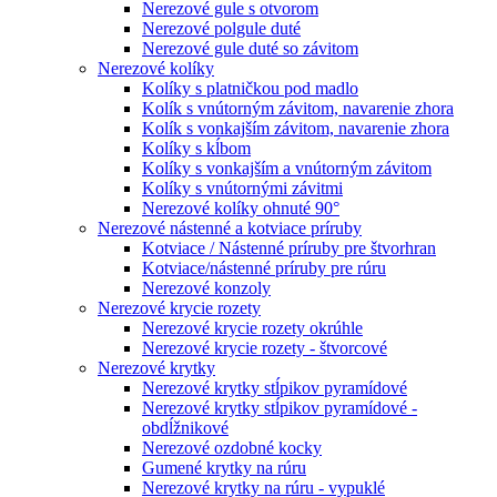
Nerezové gule s otvorom
Nerezové polgule duté
Nerezové gule duté so závitom
Nerezové kolíky
Kolíky s platničkou pod madlo
Kolík s vnútorným závitom, navarenie zhora
Kolík s vonkajším závitom, navarenie zhora
Kolíky s kĺbom
Kolíky s vonkajším a vnútorným závitom
Kolíky s vnútornými závitmi
Nerezové kolíky ohnuté 90°
Nerezové nástenné a kotviace príruby
Kotviace / Nástenné príruby pre štvorhran
Kotviace/nástenné príruby pre rúru
Nerezové konzoly
Nerezové krycie rozety
Nerezové krycie rozety okrúhle
Nerezové krycie rozety - štvorcové
Nerezové krytky
Nerezové krytky stĺpikov pyramídové
Nerezové krytky stĺpikov pyramídové -
obdĺžnikové
Nerezové ozdobné kocky
Gumené krytky na rúru
Nerezové krytky na rúru - vypuklé