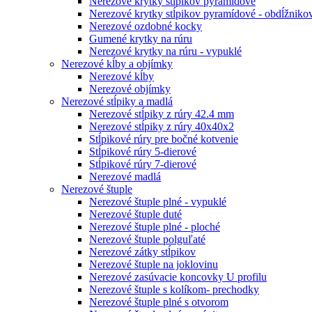
Nerezové krytky stĺpikov pyramídové
Nerezové krytky stĺpikov pyramídové - obdĺžniko
Nerezové ozdobné kocky
Gumené krytky na rúru
Nerezové krytky na rúru - vypuklé
Nerezové kĺby a objímky
Nerezové kĺby
Nerezové objímky
Nerezové stĺpiky a madlá
Nerezové stĺpiky z rúry 42.4 mm
Nerezové stĺpiky z rúry 40x40x2
Stĺpikové rúry pre bočné kotvenie
Stĺpikové rúry 5-dierové
Stĺpikové rúry 7-dierové
Nerezové madlá
Nerezové štuple
Nerezové štuple plné - vypuklé
Nerezové štuple duté
Nerezové štuple plné - ploché
Nerezové štuple polguľaté
Nerezové zátky stĺpikov
Nerezové štuple na joklovinu
Nerezové zasúvacie koncovky U profilu
Nerezové štuple s kolíkom- prechodky
Nerezové štuple plné s otvorom