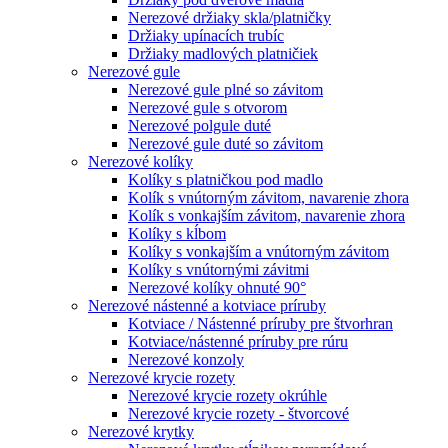
Nerezové držiaky skla/platničky
Držiaky upínacích trubíc
Držiaky madlových platničiek
Nerezové gule
Nerezové gule plné so závitom
Nerezové gule s otvorom
Nerezové polgule duté
Nerezové gule duté so závitom
Nerezové kolíky
Kolíky s platničkou pod madlo
Kolík s vnútorným závitom, navarenie zhora
Kolík s vonkajším závitom, navarenie zhora
Kolíky s kĺbom
Kolíky s vonkajším a vnútorným závitom
Kolíky s vnútornými závitmi
Nerezové kolíky ohnuté 90°
Nerezové nástenné a kotviace príruby
Kotviace / Nástenné príruby pre štvorhran
Kotviace/nástenné príruby pre rúru
Nerezové konzoly
Nerezové krycie rozety
Nerezové krycie rozety okrúhle
Nerezové krycie rozety - štvorcové
Nerezové krytky