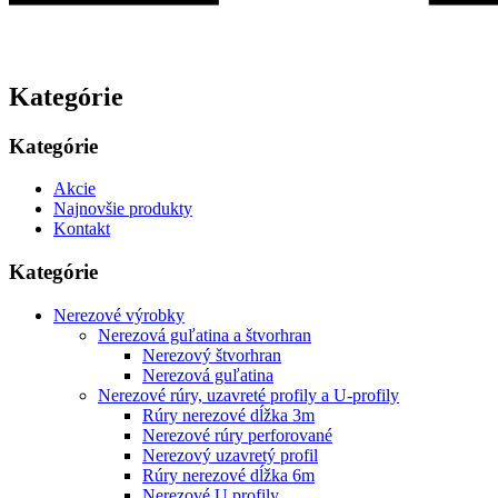
Kategórie
Kategórie
Akcie
Najnovšie produkty
Kontakt
Kategórie
Nerezové výrobky
Nerezová guľatina a štvorhran
Nerezový štvorhran
Nerezová guľatina
Nerezové rúry, uzavreté profily a U-profily
Rúry nerezové dĺžka 3m
Nerezové rúry perforované
Nerezový uzavretý profil
Rúry nerezové dĺžka 6m
Nerezové U profily