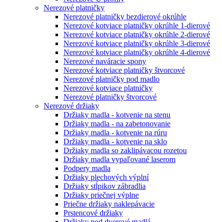
Nerezové platničky
Nerezové platničky bezdierové okrúhle
Nerezové kotviace platničky okrúhle 1-dierové
Nerezové kotviace platničky okrúhle 2-dierové
Nerezové kotviace platničky okrúhle 3-dierové
Nerezové kotviace platničky okrúhle 4-dierové
Nerezové naváracie spony
Nerezové kotviace platničky štvorcové
Nerezové platničky pod madlo
Nerezové kotviace platničky
Nerezové platničky štvorcové
Nerezové držiaky
Držiaky madla - kotvenie na stenu
Držiaky madla - na zabetonovanie
Držiaky madla - kotvenie na rúru
Držiaky madla - kotvenie na sklo
Držiaky madla so zaklipávacou rozetou
Držiaky madla vypaľované laserom
Podpery madla
Držiaky plechových výplní
Držiaky stĺpikov zábradlia
Držiaky priečnej výplne
Priečne držiaky naklepávacie
Prstencové držiaky
Držiaky pod dverové madlá