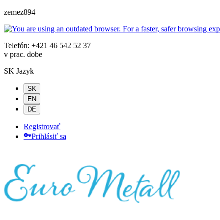
zemez894
Telefón: +421 46 542 52 37
v prac. dobe
SK
Jazyk
SK
EN
DE
Registrovať
Prihlásiť sa